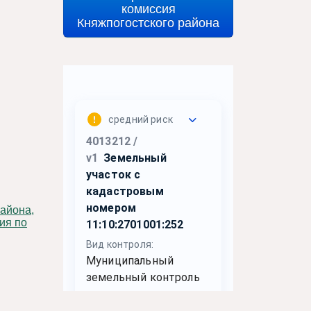
комиссия
Княжпогостского района
ия по