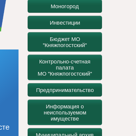
Моногород
Инвестиции
Бюджет МО
"Княжпогостский"
Контрольно-счетная
палата
МО "Княжпогостский"
Предпринимательство
Информация о
неиспользуемом
имуществе
сте
Муниципальный архив