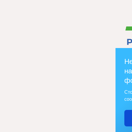
Не
на
ф
Сто
соо