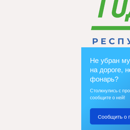
Не убран му
на дороге, н
фонарь?
Столкнулись с пр
сообщите о ней!
Сообщить о 