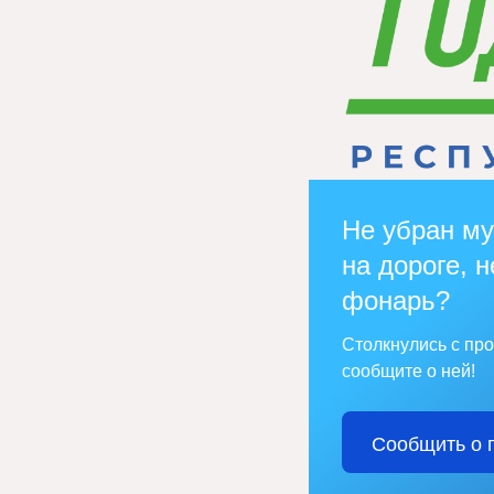
Не убран му
на дороге, н
фонарь?
Столкнулись с пр
сообщите о ней!
Сообщить о 