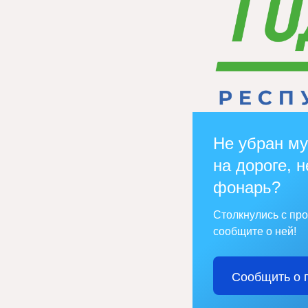
Не убран му
на дороге, н
фонарь?
Столкнулись с пр
сообщите о ней!
Сообщить о 