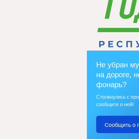
Не убран му
на дороге, н
фонарь?
Столкнулись с пр
сообщите о ней!
Сообщить о 