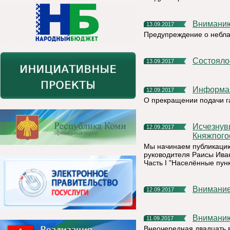
Внимани
13.09.2017
Предупреждение о небла
Состоял
13.09.2017
Информа
12.09.2017
О прекращении подачи г
Исчезнувшие и исчезающие поселения на территории
12.09.2017
Княжпого
Мы начинаем публикацию
руководителя Раисы Ива
Часть I "Населённые пун
Внимание
12.09.2017
Внимани
11.09.2017
Внеочередная двадцать 