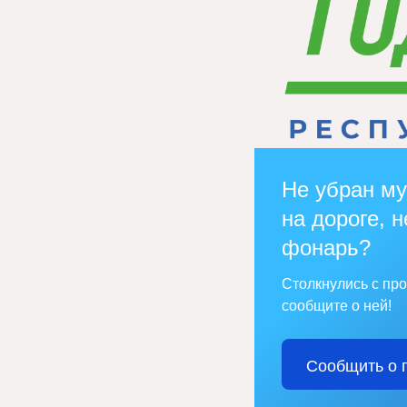
Не убран му
на дороге, н
фонарь?
Столкнулись с пр
сообщите о ней!
Сообщить о 