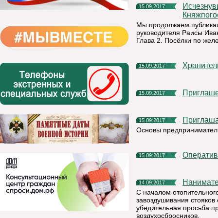
Исчезнувшие и исчезающие поселения на территории
15.09.2017
Княжпого
Мы продолжаем публикац
руководителя Раисы Ива
Глава 2. Посёлки по жел
Хранител
15.09.2017
Приглаш
15.09.2017
Приглаш
15.09.2017
Основы предприниматель
Операти
15.09.2017
Нанимат
14.09.2017
С началом отопительного
завоздушивания стояков
убедительная просьба пр
воздухосбросников.