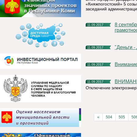
«Княжпогостский» 5 созыв
заседаний администраци
8 сентября 2017г в России проходил День финансовой
11.09.2017
грамотнос
"Деньги 
11.09.2017
Внимание
11.09.2017
ВНИМАН
11.09.2017
Отключение электроэнер
«
504
505
50