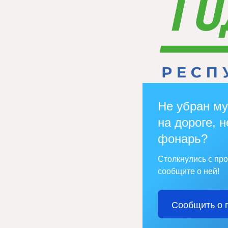
Не убран му
на дороге, н
фонарь?
Столкнулись с пр
сообщите о ней!
Сообщить о 