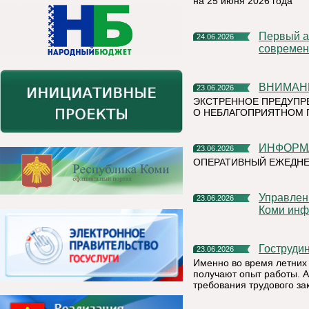
на 25 июня 2026 года
Первый алюминиевый завод РУСАЛа полностью перешел на
24.06.2026
современ
ВНИМАН
23.06.2026
ЭКСТРЕННОЕ ПРЕДУПР
О НЕБЛАГОПРИЯТНОМ 
ИНФОР
23.06.2026
ОПЕРАТИВНЫЙ ЕЖЕДН
Управление Федеральной налоговой службы по Республике
23.06.2026
Коми инф
Гоструд
23.06.2026
Именно во время летних 
получают опыт работы. А
требования трудового за