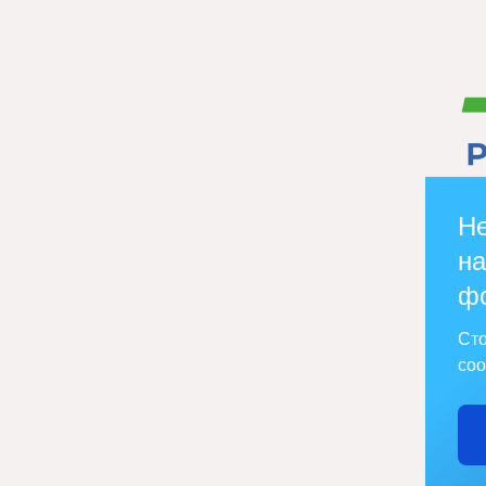
Не
на
ф
Сто
соо