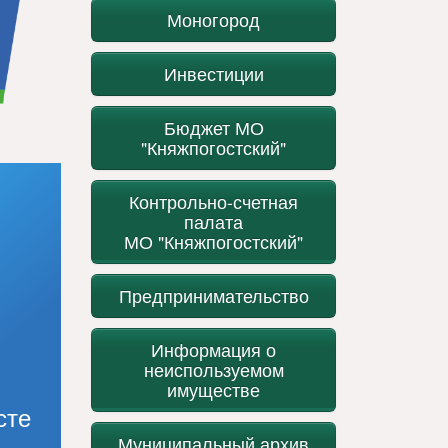
Моногород
Инвестиции
Бюджет МО
"Княжпогостский"
Контрольно-счетная
палата
МО "Княжпогостский"
Предпринимательство
Информация о
неиспользуемом
имуществе
сте
Муниципальный архив