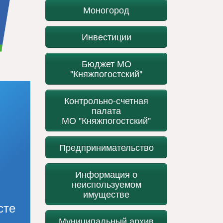
Моногород
Инвестиции
Бюджет МО
"Княжпогостский"
Контрольно-счетная
палата
МО "Княжпогостский"
Предпринимательство
Информация о
неиспользуемом
имуществе
сте
Муниципальный архив