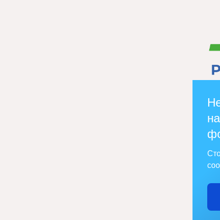
Не
на
ф
Сто
соо