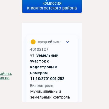
комиссия
Княжпогостского района
ия по