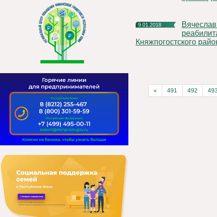
Вячеслав Ивочкин поздравил воспитанников Социально-
9.01.2018
реабилит
Княжпогостского райо
«
491
492
49