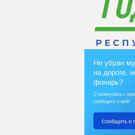
Не убран му
на дороге, н
фонарь?
Столкнулись с пр
сообщите о ней!
Сообщить о 