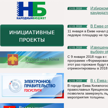
Избирком Коми установил время агитационных встреч
13.01.2018
кандидат
В Емве 
12.01.2018
11 января в Емве начал 
ледовую площадку не пр
Извещение о проведении общественного обсуждения по
12.01.2018
выбору о
С 9 января 2018 года в г
программе «Формировани
этот раз горожане будут
отремонтированы в 2018
В г. Емв
12.01.2018
В городе Емва Княжпого
православных Крещенские
позволила замерзнуть ль
мероприятия толщины.