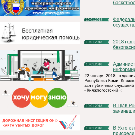
баскетбо
Федеральной службой по труду и занятости активно
10.01.2018
осуществ
2018 год объявлен в МЧС России Годом культуры
10.01.2018
безопасн
Администрация муниципального района «Княжпогостский»
10.01.2018
информи
22 января 2018г. в здан
Республика Коми, Княжпог
зал публичных слушаний
«Княжпогостский»:
В ЦИК России завершился прием документов от граждан,
10.01.2018
заявивши
В Ухте к лыжным новогодним каникулам РУСАЛа
10.01.2018
присоеди