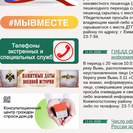
неизвестного пешехода (
пешеходного перехода сл
пешеход скрылась с мес
Убедительная просьба о
владеющим какой-либо з
скрывшегося с места ДТ
району по адресу: г. Емв
23-7-94.
ГИБДД ОМВД России по Княжпогостскому району
15.01.2018
информи
В период с 20 часов 10.0
реку Вымь, расположенно
неустановленное лицо (л
берегу реки Вымь 3.11 
на знаках, информирующ
лицо, совершившее указ
просьба очевидцам и св
либо значимой информац
Княжпогостскому району п
либо по телефону: 23-7-
Число официально заявившихся на выборы президента
13.01.2018
России до