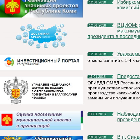
Избирком Коми утвердил график работы участковых
12.01.2018
комиссий 
ВЦИОМ: рейтинг доверия Путину в декабре достиг
12.01.2018
максимум
президента в последн
Уважаем
12.01.2018
отмена занятий с 1-4 кл
Предост
11.01.2018
ОГИБДД ОМВД России по 
преимуществах использов
производстве каких-либо
замены или получения во
Наблюдатели от США войдут в состав миссии ОБСЕ на
11.01.2018
президен
В п. Синдор проходит Первенство Республики Коми по
10.01.2018