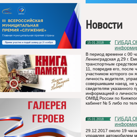
Новости
ГИБДД ОМВД России по Княжпогостскому району
15.01.2018
информи
В период времени с 00 ча
Ленинградская д.29 г. Е
транспортным средством 
11, повредив его, после
участником которого он 
личность водителя, упр
совершившим наезд, не 
свидетелям указанного 
информацией о личности
ОМВД России по Княжпого
кабинет № 5 либо по тел
ГИБДД ОМВД России по Княжпогостскому району
15.01.2018
информи
29.12.2017 около 19 часа
управляя автомобилем м