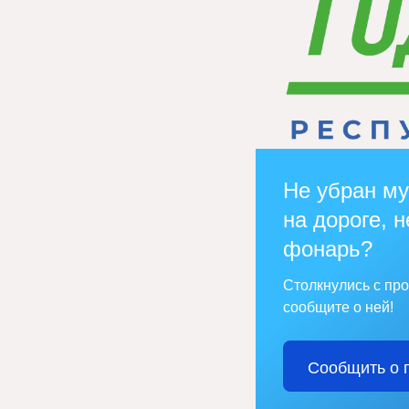
Не убран му
на дороге, н
фонарь?
Столкнулись с пр
сообщите о ней!
Сообщить о 