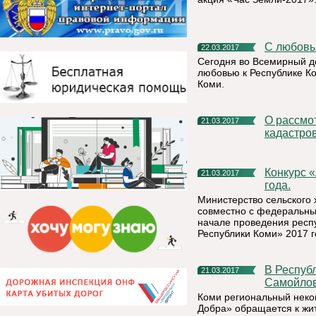
С любов
22.03.2017
Сегодня во Всемирный д
любовью к Республике К
Коми.
О рассмотрении споров о результатах определения
21.03.2017
кадастро
Конкурс «Лучшие товары и услуги Республики Коми» 2017
21.03.2017
года.
Министерство сельского 
совместно с федеральн
начале проведения респу
Республики Коми» 2017 г
В Республике Коми стартует акция «Поддержи нашу Юлию
21.03.2017
Самойлов
Коми региональный неко
Добра» обращается к жи