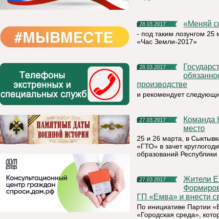
«Меняй 
28.03.2017
- под таким лозунгом 25
«Час Земли-2017»
Государственная инспекция труда в РК напоминает об
28.03.2017
обязанно
производстве
и рекомендует следующи
Команда Княжпогостского района заняла почетное четвертое
27.03.2017
место
25 и 26 марта, в Сыкты
«ГТО» в зачет круглого
образований Республики 
Жители Емвы могут познакомиться с Программой
27.03.2017
Формиров
ГП «Емва» и внести с
По инициативе Партии 
«Городская среда», кото