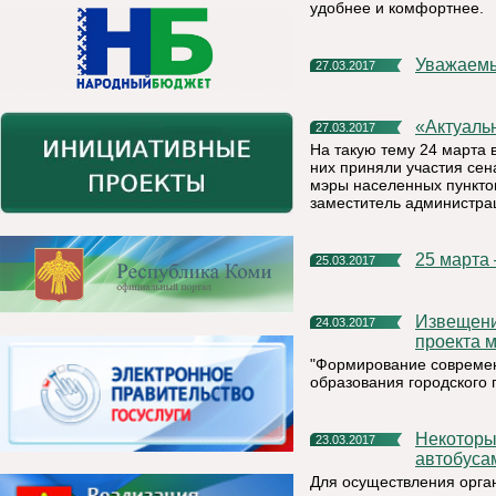
удобнее и комфортнее.
Уважаем
27.03.2017
«Актуа
27.03.2017
На такую тему 24 марта
них приняли участия сен
мэры населенных пункто
заместитель администра
25 марта
25.03.2017
Извещение о проведении общественного обсуждения
24.03.2017
проекта 
"Формирование современ
образования городского п
Некоторые аспекты организованной перевозки групп детей
23.03.2017
автобуса
Для осуществления орган