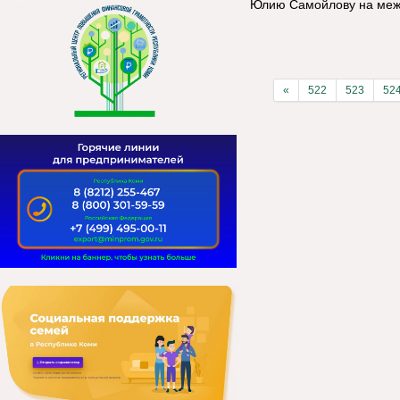
Юлию Самойлову на меж
«
522
523
52