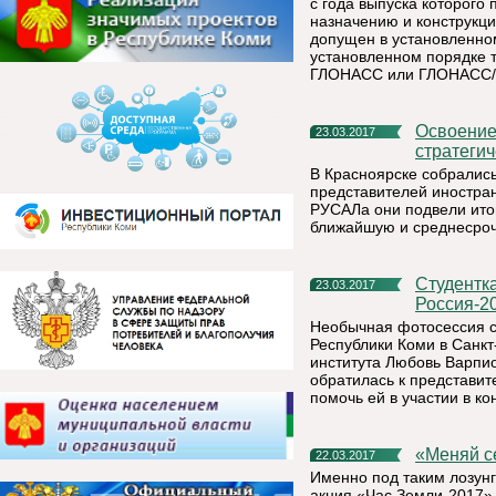
с года выпуска которого 
назначению и конструкци
допущен в установленно
установленном порядке т
ГЛОНАСС или ГЛОНАСС/
Освоение Верхне-Щугорского месторождения в Коми одно из
23.03.2017
стратеги
В Красноярске собралис
представителей иностра
РУСАЛа они подвели итог
ближайшую и среднесроч
Студентка из Коми стала финалисткой конкурса «Мисс
23.03.2017
Россия-2
Необычная фотосессия с
Республики Коми в Санкт
института Любовь Варпио
обратилась к представи
помочь ей в участии в ко
«Меняй 
22.03.2017
Именно под таким лозунг
акция «Час Земли-2017»