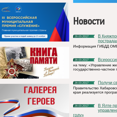
Новости
В Княжпогостском районе произошло ДТП в котором
28.03.2017
пострадал
Информация ГИБДД ОМВД
Всеросс
28.03.2017
на тему: «Управление ж
государственно-частное 
Получи 
28.03.2017
Правительство Хабаровск
края реализуется програ
в Ялте пройдет Всероссийская конференция «Проблемы
28.03.2017
управлен
году»