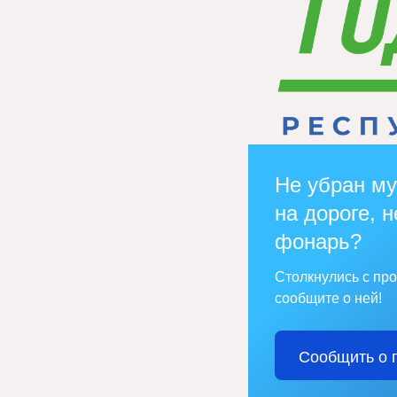
Не убран му
на дороге, н
фонарь?
Столкнулись с пр
сообщите о ней!
Сообщить о 