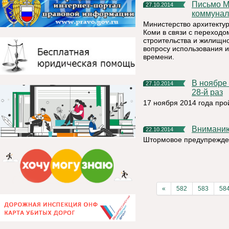
Письмо Министерства строительства и жилищно-
27.10.2014
коммунал
Министерство архитектур
Коми в связи с переход
строительства и жилищн
вопросу использования 
времени.
В ноябре Совет МР "Княжпогостский" 4 созыва соберётся в
27.10.2014
28-й раз
17 ноября 2014 года про
Внимани
22.10.2014
Штормовое предупрежде
«
582
583
58