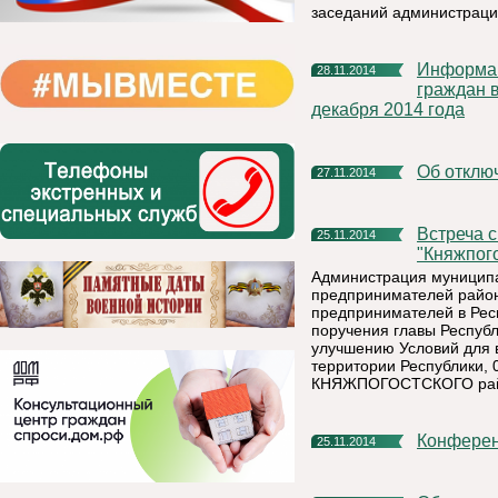
заседаний администраци
Информация о проведении общероссийского дня приёма
28.11.2014
граждан 
декабря 2014 года
Об откл
27.11.2014
Встреча с предпринимателями муниципального района
25.11.2014
"Княжпог
Администрация муниципа
предпринимателей район
предпринимателей в Респ
поручения главы Респуб
улучшению Условий для 
территории Республики, 
КНЯЖПОГОСТСКОГО рай
Конфере
25.11.2014