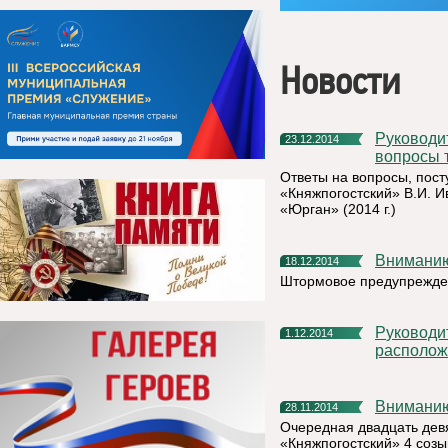
Новости
Руководитель администрации Вячеслав Ивочкин отвечает на
23.12.2014
вопросы 
Ответы на вопросы, пос
«Княжпогостский» В.И. 
«Юрган» (2014 г.)
Внимани
18.12.2014
Штормовое предупрежде
Руководителям организаций, предприятий, учреждений,
1.12.2014
располож
Внимани
28.11.2014
Очередная двадцать дев
«Княжпогостский» 4 созыв