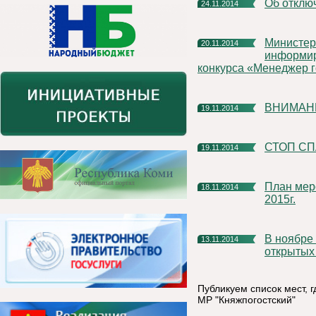
Об откл
24.11.2014
Министерство экономического развития Республики Коми
20.11.2014
информир
конкурса «Менеджер го
ВНИМАН
19.11.2014
СТОП СП
19.11.2014
План мероприятий на новогодние праздники с 1 по 10 января
18.11.2014
2015г.
В ноябре в Коми продолжает действовать акция "День
13.11.2014
открытых
Публикуем список мест, 
МР "Княжпогостский"