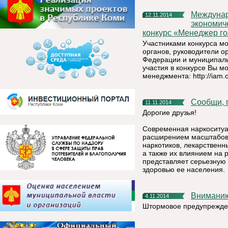
Международная академия менеджмента и Вольного
12.11.2014
экономиче
конкурс «Менеджер го
Участниками конкурса мо
органов, руководители о
Федерации и муниципаль
участия в конкурсе Вы 
менеджмента: http://iam.o
Сообщи,
11.11.2014
Дорогие друзья!
Современная наркоситуа
расширением масштабов 
наркотиков, лекарствен
а также их влиянием на 
представляет серьезную 
здоровью ее населения.
Внимани
4.11.2014
Штормовое предупрежде