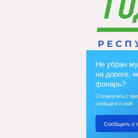
Не убран му
на дороге, н
фонарь?
Столкнулись с пр
сообщите о ней!
Сообщить о 