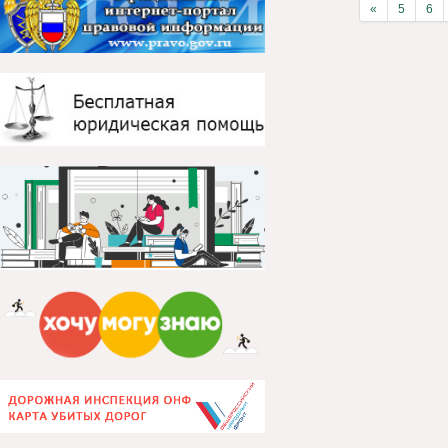
«
5
6