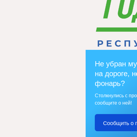
Не убран му
на дороге, н
фонарь?
Столкнулись с пр
сообщите о ней!
Сообщить о 