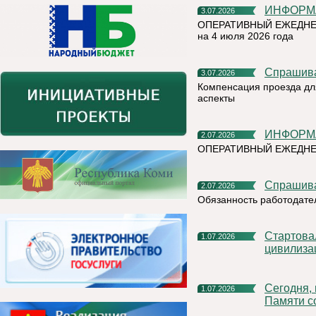
ИНФОР
3.07.2026
ОПЕРАТИВНЫЙ ЕЖЕДНЕ
на 4 июля 2026 года
Спрашив
3.07.2026
Компенсация проезда дл
аспекты
ИНФОР
2.07.2026
ОПЕРАТИВНЫЙ ЕЖЕДН
Спрашив
2.07.2026
Обязанность работодате
Стартовал X Международный фотоконкурс «Русская
1.07.2026
цивилиза
Сегодня, в День ветеранов боевых действий, в Сквере
1.07.2026
Памяти с