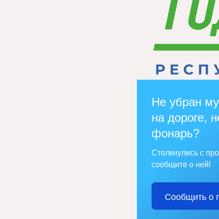
Не убран му
на дороге, н
фонарь?
Столкнулись с пр
сообщите о ней!
Сообщить о 