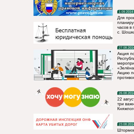
1.09.2014
Для про
планиру
часов в 
с. Шошк
27.08.201
Акция п
Республи
меропри
«Зелёна
Акцию п
противо
26.08.201
22 авгус
три важ
Княжпог
23.08.201
Штормов