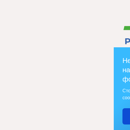
Не
на
ф
Сто
соо