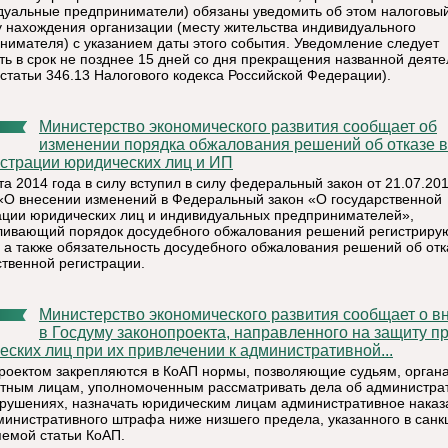
дуальные предприниматели) обязаны уведомить об этом налоговый
у нахождения организации (месту жительства индивидуального
нимателя) с указанием даты этого события. Уведомление следует
ть в срок не позднее 15 дней со дня прекращения названной деяте
 статьи 346.13 Налогового кодекса Российской Федерации).
Министерство экономического развития сообщает об
изменении порядка обжалования решений об отказе в
истрации юридических лиц и ИП
та 2014 года в силу вступил в силу федеральный закон от 21.07.20
«О внесении изменений в Федеральный закон «О государственной
ации юридических лиц и индивидуальных предпринимателей»,
ливающий порядок досудебного обжалования решений регистрир
, а также обязательность досудебного обжалования решений об отк
ственной регистрации.
Министерство экономического развития сообщает о внесении
в Госдуму законопроекта, направленного на защиту п
еских лиц при их привлечении к административной...
роектом закрепляются в КоАП нормы, позволяющие судьям, орган
тным лицам, уполномоченным рассматривать дела об администра
рушениях, назначать юридическим лицам административное наказ
министративного штрафа ниже низшего предела, указанного в санк
емой статьи КоАП.