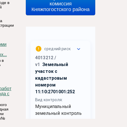
комиссия
оде в
й
Княжпогостского района
на
страции
...
 в
о
ода с
ного
одная
ии
 №№