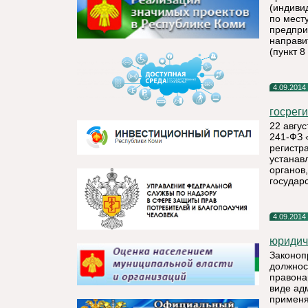
(индиви
по мест
предпри
направи
(пункт 8
4.09.2014
госрег
22 авгус
241-ФЗ 
регистр
устанав
органов
государ
4.09.2014
юридич
Законоп
должнос
правона
виде ад
применя