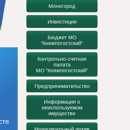
Моногород
Инвестиции
Бюджет МО
"Княжпогостский"
Контрольно-счетная
палата
МО "Княжпогостский"
Предпринимательство
Информация о
неиспользуемом
имуществе
сте
Муниципальный архив