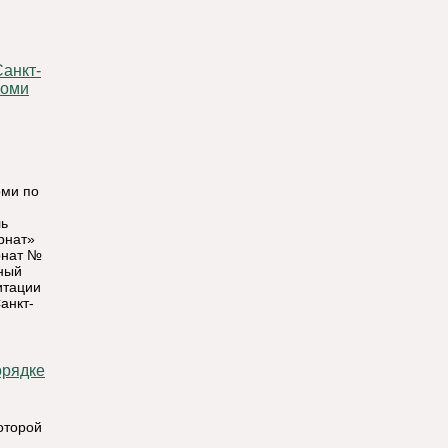
анкт-
Коми
оми по
ль
рнат»
рнат №
ный
итации
анкт-
оторой