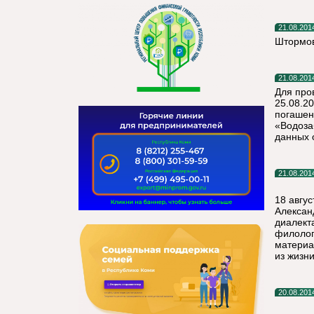
21.08.201
Штормов
21.08.201
Для про
25.08.20
погашен
«Водоза
данных 
21.08.201
18 авгу
Алексан
диалект
филолог
материа
из жизн
20.08.201