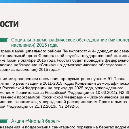
ости
Социально-демографическое обследование (микроперепись
населения) 2015 года
трация муниципального района "Княжпогостский» доводит до свед
риториальный орган Федеральной службы государственной статист
ике Коми в октябре 2015 года Росстат будет проводить федерально
ическое наблюдение «Социально-демографическое обследование
ерепись населения) 2015 года»
ние микропереписи населения предусмотрено пунктом 91 Плана
ятий по реализации в 2011-2015 годах Концепции демографическ
и Российской Федерации на период до 2025 года, утвержденного
жением Правительства Российской Федерации от 10.03.2011г. N2 3б
ственной программой Российской Федерации «Экономическое разв
ионная экономика», утвержденной распоряжением Правительства
кой Федерации от 21.12.2013г. N2 2492-р.
Акция «Чистый берег»
 наведения и поддержания санитарного порядка на берегах водоём