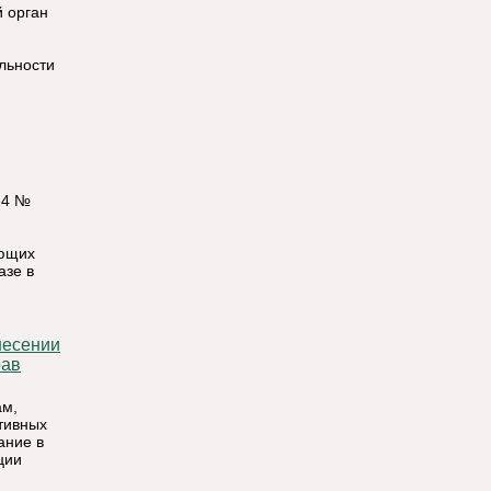
 орган
льности
14 №
ующих
азе в
рав
ам,
тивных
ание в
ции