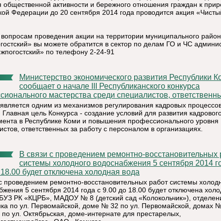
я общественной активности и бережного отношения граждан к прир
кой Федерации до 20 сентября 2014 года проводится акция «Чисты
 вопросам проведения акции на территории муниципального райо
гостский» вы можете обратится в сектор по делам ГО и ЧС админи
жпогостский» по телефону 2-24-91
Министерство экономического развития Республики Коми
сообщает о начале III Республиканского конкурса
сионального мастерства среди специалистов, ответственных
 является одним из механизмов регулирования кадровых процессов
. Главная цель Конкурса - создание условий для развития кадровог
ента в Республике Коми и повышения профессионального уровня
истов, ответственных за работу с персоналом в организациях.
В связи с проведением ремонтно-восстановительных работ
системы холодного водоснабжения 5 сентября 2014 г
 18.00 будет отключена холодная вода
 с проведением ремонтно-восстановительных работ системы холод
бжения 5 сентября 2014 года с 9.00 до 18.00 будет отключена хол
ГБУЗ РК «КЦРБ», МАДОУ № 8 (детский сад «Колокольчик»), отделен
ка по ул. Первомайской, доме № 32 по ул. Первомайской, домах
9 по ул. Октябрьская, доме-интернате для престарелых,