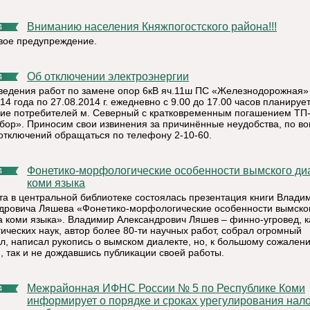
Вниманию населения Княжпогостского района!!!
4
ое предупреждение.
Об отключении электроэнергии
4
ведения работ по замене опор 6кВ яч.11ш ПС «Железнодорожная»
14 года по 27.08.2014 г. ежедневно с 9.00 до 17.00 часов планируе
ие потребителей м. Северный с кратковременным погашением ТП
бор». Приносим свои извинения за причинённые неудобства, по в
отключений обращаться по телефону 2-10-60.
Фонетико-морфологические особенности вымского диалекта
4
коми языка
ста в центральной библиотеке состоялась презентация книги Влади
дровича Ляшева «Фонетико-морфологические особенности вымско
а коми языка». Владимир Александрович Ляшев – финно-угровед, 
ических наук, автор более 80-ти научных работ, собрал огромный
л, написал рукопись о вымском диалекте, но, к большому сожален
и, так и не дождавшись публикации своей работы.
Межрайонная ИФНС России № 5 по Республике Коми
4
информирует о порядке и сроках урегулирования нал