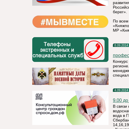
развити
Российс
берег».
По всем
«Княжпо
МР «Кня
8.09.2014
профес
Конкурс
регионе
менеджм
специал
4.09.2014
9.00 до
В связи
водосна
вода в 
Сбербан
14,16,1