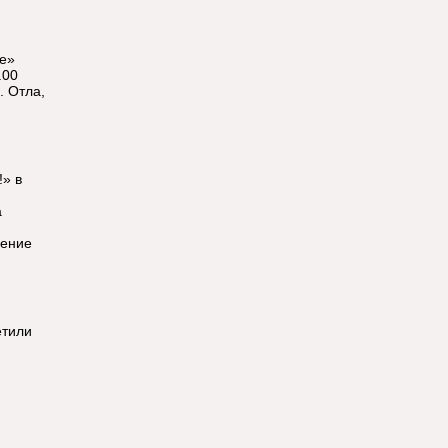
ье»
.00
. Отла,
!» в
а
ление
етили