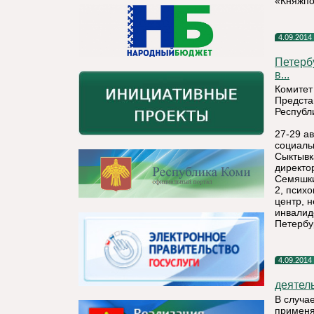
«Княжпо
4.09.2014
Петерб
в...
Комитет
Предста
Республ
27-29 а
социаль
Сыктывк
директо
Семяшки
2, псих
центр, 
инвалид
Петербу
4.09.2014
деятел
В случа
применя