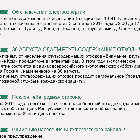
Об отключении электроэнергии
ведения высоковольтных испытаний 1 секции шин 10 кВ ПС «Онеж
ется отключение электроэнергии 3 сентября 2014 года с 9.00 до 17
п. Ветью, п. Туръя, д. Кони, д. Весляна, п. Брусничный, д. Онежье, д
а.
30 АВГУСТА СДАЁМ РТУТЬСОДЕРЖАЩИЕ ОТХОДЫ!
4
о приёму от населения ртутьсодержащих отходов «Внимание: ртуть
ке Коми пройдёт уже в четвертый раз. В этом году экологическое
ятие состоится в рамках всероссийского экологического субботник
я Россия», намеченного на 30 августа.
о приёму ртутьсодержащих отходов проводит региональное Управ
пожарной службы и гражданской защиты.
Поклон тебе, родная сторона
4
та 2014 года в посёлке Тракт состоялся большой праздник, где отм
ных события: День Республики, 75-летие со дня образования
остского района и День поселка.
Вниманию населения Княжпогостского района!!!
4
ое предупреждение.