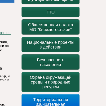
ГТО
Общественная палата
МО "Княжпогостский"
Национальные проекты
ения,
ики по
в действии
е
Безопасность
населения
ой
7-р, и
Охрана окружающей
итие и
среды и природные
ресурсы
Территориальная
избирательная
ов,