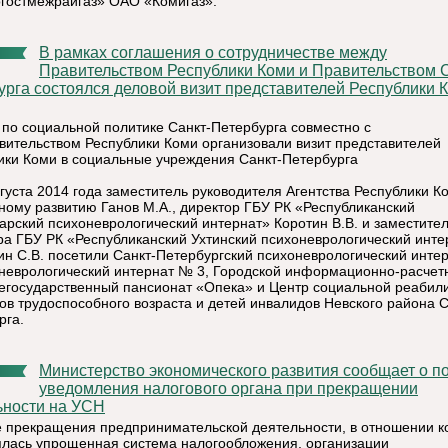
гостмежрайгаз» ОАО «Комигаз».
В рамках соглашения о сотрудничестве между
Правительством Республики Коми и Правительством С
урга состоялся деловой визит представителей Республики 
 по социальной политике Санкт-Петербурга совместно с
вительством Республики Коми организовали визит представителей
ики Коми в социальные учреждения Санкт-Петербурга
вгуста 2014 года заместитель руководителя Агентства Республики К
ному развитию Ганов М.А., директор ГБУ РК «Республиканский
арский психоневрологический интернат» Коротин В.В. и заместите
ра ГБУ РК «Республиканский Ухтинский психоневрологический инте
н С.В. посетили Санкт-Петербургский психоневрологический инте
оневрологический интернат № 3, Городской информационно-расчет
негосударственный пансионат «Опека» и Центр социальной реабил
ов трудоспособного возраста и детей инвалидов Невского района С
рга.
Министерство экономического развития сообщает о порядке
уведомления налогового органа при прекращении
ьности на УСН
е прекращения предпринимательской деятельности, в отношении к
лась упрощенная система налогообложения, организации