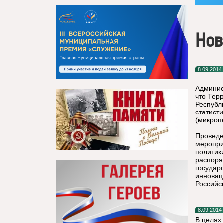
Нов
8.09.2014
Админис
что Тер
Республ
статист
(микроп
Проведе
меропри
политик
распоря
государ
инновац
Российс
8.09.2014
В целях