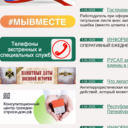
Гоструди
5.06.2026
Работодатель при оформ
титульном листе внес зап
ошибка (вместо штампа 
ИНФОР
4.06.2026
ОПЕРАТИВНЫЙ ЕЖЕДН
РУСАЛ заключил крупнейшую сделку по продаже углеродных
4.06.2026
единиц в
Что дел
4.06.2026
Антитеррористическая к
действий, который может
Республика Коми представит свой потенциал на XXIX
3.06.2026
Петербур
ИНФОР
3.06.2026