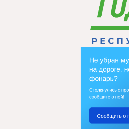
Не убран му
на дороге, н
фонарь?
Столкнулись с пр
сообщите о ней!
Сообщить о 