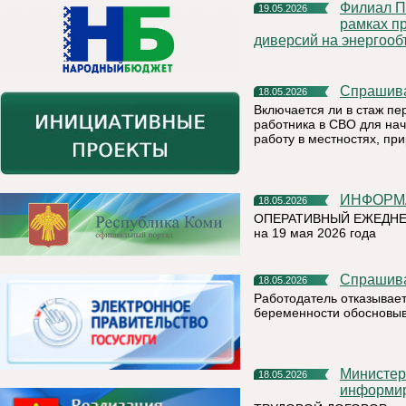
Филиал ПАО «Россети Северо-Запад» в Республике Коми в
19.05.2026
рамках п
диверсий на энергооб
Спрашив
18.05.2026
Включается ли в стаж пе
работника в СВО для нач
работу в местностях, пр
ИНФОР
18.05.2026
ОПЕРАТИВНЫЙ ЕЖЕДНЕ
на 19 мая 2026 года
Спрашив
18.05.2026
Работодатель отказывает
беременности обосновыв
Министерство труда и социальной защиты Республики Коми
18.05.2026
информи