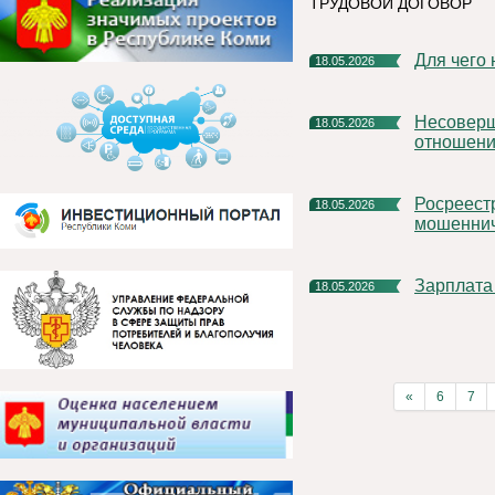
ТРУДОВОЙ ДОГОВОР
Для чег
18.05.2026
Несовершеннолетний ребенок: особенности трудовых
18.05.2026
отношен
Росреестр дал разъяснения в связи с новыми схемами
18.05.2026
мошеннич
Зарплата
18.05.2026
«
6
7