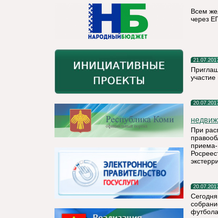
Всем же
через Е
21.07.201
Приглаш
участие
20.07.201
недвиж
При рас
правооб
приема-
Росреес
экстерр
20.07.201
Сегодня
собрани
футбола