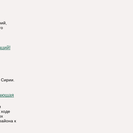
рий,
го
аций!
 Сирии.
и
 ходе
ых
района к