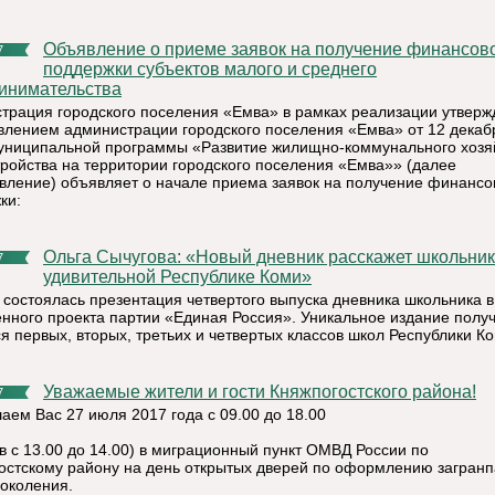
Объявление о приеме заявок на получение финансовой
7
поддержки субъектов малого и среднего
инимательства
трация городского поселения «Емва» в рамках реализации утвер
влением администрации городского поселения «Емва» от 12 декабр
ниципальной программы «Развитие жилищно-коммунального хозя
тройства на территории городского поселения «Емва»» (далее
вление) объявляет о начале приема заявок на получение финансо
ки:
Ольга Сычугова: «Новый дневник расскажет школьникам об
7
удивительной Республике Коми»
 состоялась презентация четвертого выпуска дневника школьника в
нного проекта партии «Единая Россия». Уникальное издание получ
я первых, вторых, третьих и четвертых классов школ Республики К
Уважаемые жители и гости Княжпогостского района!
7
аем Вас 27 июля 2017 года с 09.00 до 18.00
в с 13.00 до 14.00) в миграционный пункт ОМВД России по
остскому району на день открытых дверей по оформлению загран
поколения.