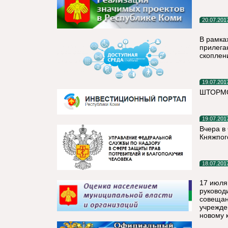
20.07.201
В рамка
прилега
скоплен
19.07.201
ШТОРМ
19.07.201
Вчера в
Княжпог
18.07.201
17 июля
руковод
совещан
учрежде
новому 