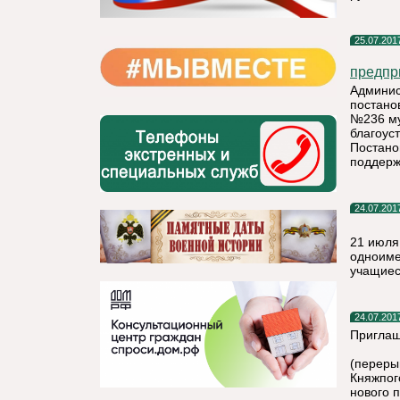
25.07.201
предпр
Админис
постано
№236 му
благоус
Постано
поддерж
24.07.201
21 июля
одноиме
учащиес
24.07.201
Приглаш
(переры
Княжпог
нового 