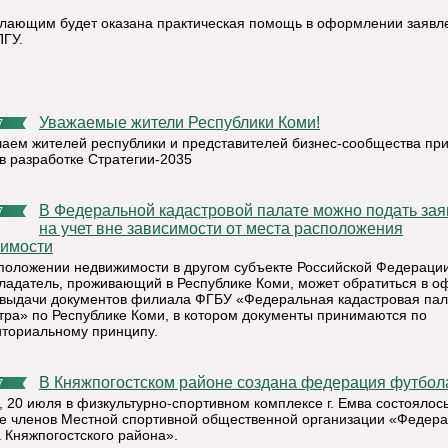
лающим будет оказана практическая помощь в оформлении заявл
ПГУ.
Уважаемые жители Республики Коми!
7
аем жителей республики и представителей бизнес-сообщества пр
 в разработке Стратегии-2035
В Федеральной кадастровой палате можно подать заявление
7
на учет вне зависимости от места расположения
имости
положении недвижимости в другом субъекте Российской Федераци
ладатель, проживающий в Республике Коми, может обратиться в о
выдачи документов филиала ФГБУ «Федеральная кадастровая пал
тра» по Республике Коми, в котором документы принимаются по
иториальному принципу.
В Княжпогостском районе создана федерация футбол
7
, 20 июля в физкультурно-спортивном комплексе г. Емва состоялос
е членов Местной спортивной общественной организации «Федер
 Княжпогостского района».