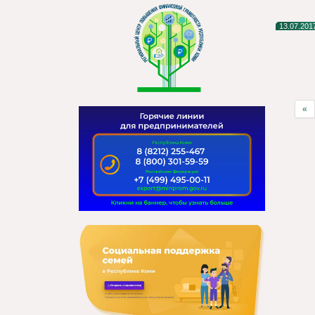
13.07.201
«