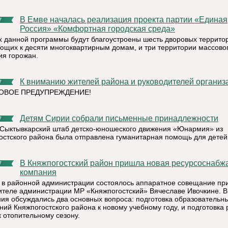
В Емве началась реализация проекта партии «Единая
7
Россия» «Комфортная городская среда»
х данной программы будут благоустроены шесть дворовых террито
ющих к десяти многоквартирным домам, и три территории массово
ия горожан.
К вниманию жителей района и руководителей организ
7
ОВОЕ ПРЕДУПРЕЖДЕНИЕ!
Детям Сирии собрали письменные принадлежности
7
 Сыктывкарский штаб детско-юношеского движения «Юнармия» из
остского района была отправлена гуманитарная помощь для детей
В Княжпогостский район пришла новая ресурсоснабжающая
7
компания
 в районной администрации состоялось аппаратное совещание пр
ителе администрации МР «Княжпогостский» Вячеславе Ивочкине. В
ия обсуждались два основных вопроса: подготовка образовательн
ний Княжпогостского района к новому учебному году, и подготовка 
к отопительному сезону.