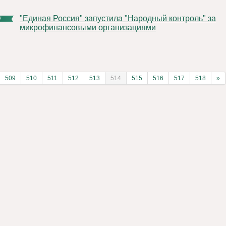
"Единая Россия" запустила "Народный контроль" за
7
микрофинансовыми организациями
509
510
511
512
513
514
515
516
517
518
»