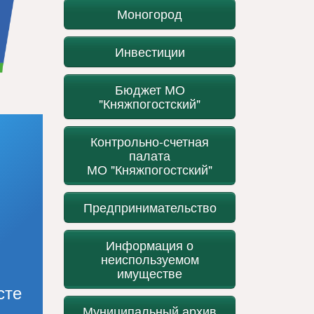
Моногород
Инвестиции
Бюджет МО
"Княжпогостский"
Контрольно-счетная
палата
МО "Княжпогостский"
Предпринимательство
Информация о
неиспользуемом
имуществе
сте
Муниципальный архив