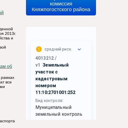
комиссия
Княжпогостского района
жденной
я 2013г.
йства и
вой
 рамках
ат все
оми
паспорта