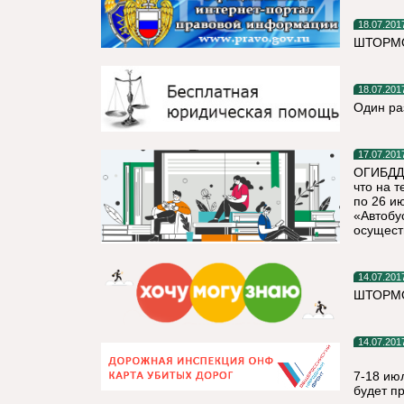
18.07.201
ШТОРМО
18.07.201
Один ра
17.07.201
ОГИБДД 
что на 
по 26 и
«Автобу
осущест
14.07.201
ШТОРМ
14.07.201
7-18 ию
будет п