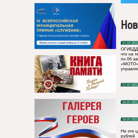
Нов
27.07.201
ОГИБДД 
что на 
по 06 а
«МОТО»,
управля
27.07.201
26.07.201
26.07.201
На эти 
рублей.