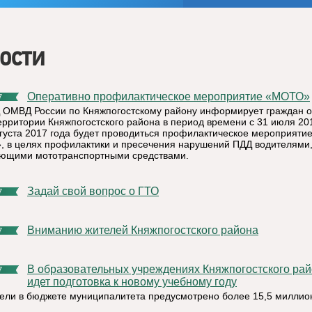
ости
Оперативно профилактическое мероприятие «МОТО»
7
ОМВД России по Княжпогостскому району информирует граждан о
территории Княжпогостского района в период времени с 31 июля 20
вгуста 2017 года будет проводиться профилактическое мероприяти
 в целях профилактики и пресечения нарушений ПДД водителями
ющими мототранспортными средствами.
Задай свой вопрос о ГТО
7
Вниманию жителей Княжпогостского района
7
В образовательных учреждениях Княжпогостского района
7
идет подготовка к новому учебному году
цели в бюджете муниципалитета предусмотрено более 15,5 миллио