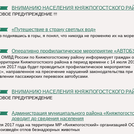
ВНИМАНИЮ НАСЕЛЕНИЯ КНЯЖПОГОСТСКОГО РА
7
ВОЕ ПРЕДУПРЕЖДЕНИЕ !!!
«Путешествие в страну светлых вод»
7
з поднявшись в горы, я понял, что никогда не променяю их на мор
Оперативно профилактическое мероприятие «АВТО
7
ОМВД России по Княжпогостскому району информирует граждан о
территории Княжпогостского района в период времени с 14 июля 20
юля 2017 года будет проводиться профилактическое мероприятие
с», направленное на пресечение нарушений законодательства при
влении пассажирских перевозок автобусами.
ВНИМАНИЮ НАСЕЛЕНИЯ КНЯЖПОГОСТСКОГО РА
7
ОВОЕ ПРЕДУПРЕЖДЕНИЕ
Администрация муниципального района «Княжпогостский»
7
доводит до сведения населения
ля 2017 года на территории МР «Княжпогостский» организацией О
роизведён отлов безнадзорных животных