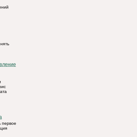
ений
инять
и
фис
ата
а
ь первое
ация