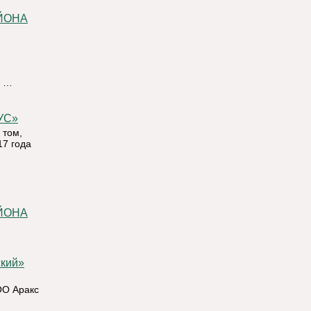
ЙОНА
е …
БУС»
 том,
17 года
ЙОНА
ОО Аракс