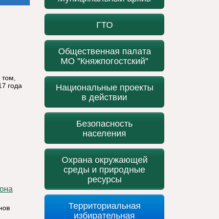
ГТО
Общественная палата
МО "Княжпогостский"
 том,
Национальные проекты
17 года
е
в действии
,
Безопасность
населения
Охрана окружающей
среды и природные
ресурсы
Территориальная
нов
избирательная