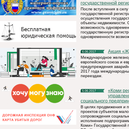
государственной реги
После вступления в силу
государственной регист
осуществления государст
объекты недвижимости. 
возможность одновремен
государственную регист
одновременности возможн
Акция «
6.06.2017
Международное железнод
европейского союза и е
предупреждения аварийн
2017 года международн
переездам.
«Коми республиканская академия государственной службы и
5.06.2017
управлен
социального предприн
В целях продвижения и 
проектов субъектов мало
сопровождения социальн
исполнение подпрограмм
Коми» Государственной 