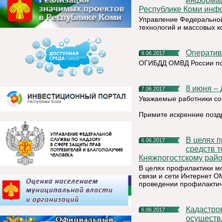
информац
Республике Коми инф
Управление Федеральной
технологий и массовых 
Операти
9.06.2017
ОГИБДД ОМВД России по
8 июня –
7.06.2017
Уважаемые работники с
Примите искренние позд
В целях профилактики мошенничества с использованием
6.06.2017
средств 
Княжпогостскому райо
В целях профилактики м
связи и сети Интернет 
проведении профилактич
Кадастровая палата информирует: случаи одновременного
6.06.2017
осуществл