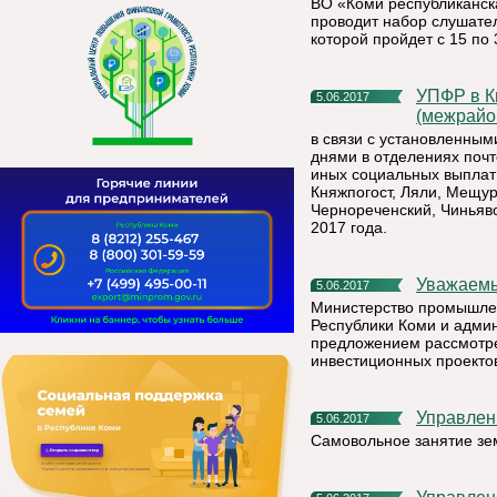
ВО «Коми республиканск
проводит набор слушате
которой пройдет с 15 по 
УПФР в Княжпогостском районе Республики Коми
5.06.2017
(межрайо
в связи с установленны
днями в отделениях почт
иных социальных выплат 
Княжпогост, Ляли, Мещура
Чернореченский, Чиньяво
2017 года.
Уважаем
5.06.2017
Министерство промышлен
Республики Коми и адми
предложением рассмотре
инвестиционных проекто
Управле
5.06.2017
Самовольное занятие зе