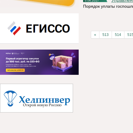
Управле
5.06.2017
Порядок уплаты госпошл
«
513
514
51