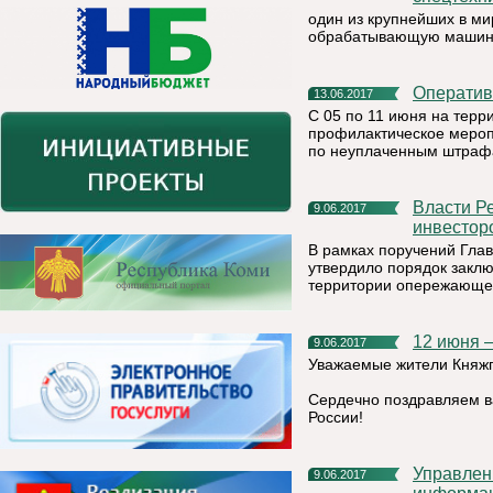
один из крупнейших в м
обрабатывающую машину
Операти
13.06.2017
С 05 по 11 июня на терр
профилактическое меро
по неуплаченным штраф
Власти Республики Коми создают условия для привлечения
9.06.2017
инвестор
В рамках поручений Гла
утвердило порядок закл
территории опережающег
12 июня 
9.06.2017
Уважаемые жители Княжп
Сердечно поздравляем в
России!
Управление Федеральной службы по надзору в сфере связи,
9.06.2017