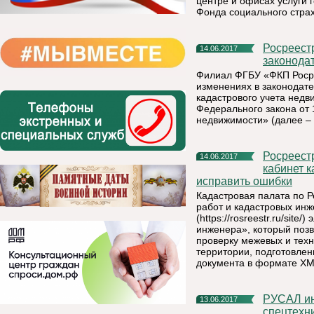
центре и офисах услуги 
Фонда социального стра
Росреестр информирует о некоторых изменениях в
14.06.2017
законода
Филиал ФГБУ «ФКП Росре
изменениях в законодате
кадастрового учета недв
Федерального закона от 
недвижимости» (далее – 
Росреестр информирует: с помощью сервиса «Личный
14.06.2017
кабинет 
исправить ошибки
Кадастровая палата по 
работ и кадастровых ин
(https://rosreestr.ru/sit
инженера», который поз
проверку межевых и техн
территории, подготовле
документа в формате XM
РУСАЛ инвестировал более $1,5 млн в собственный выпуск
13.06.2017
спецтехн