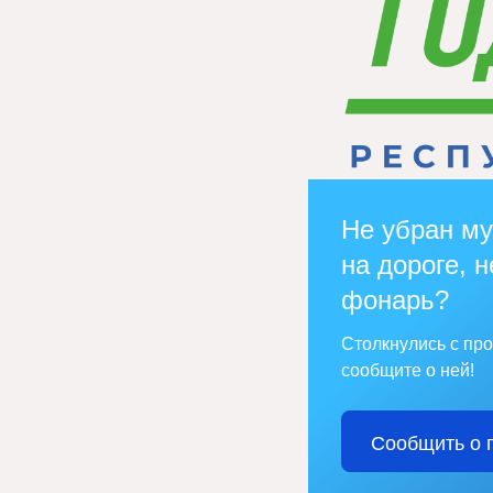
Не убран му
на дороге, н
фонарь?
Столкнулись с пр
сообщите о ней!
Сообщить о 