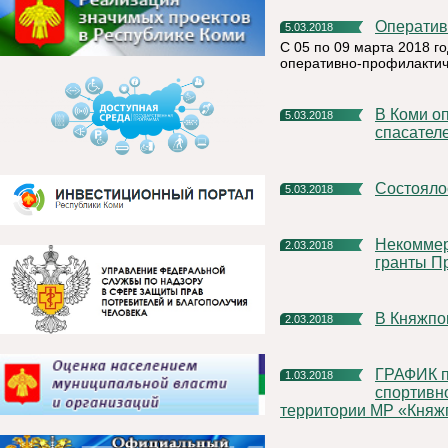
Операти
5.03.2018
С 05 по 09 марта 2018 г
оперативно-профилакти
В Коми определили сильнейших лыжников среди пожарных и
5.03.2018
спасател
Состоял
5.03.2018
Некоммерческие организации Коми могут претендовать на
2.03.2018
гранты П
В Княжп
2.03.2018
ГРАФИК приема нормативов Всероссийского физкультурно-
1.03.2018
спортивно
территории МР «Княжп