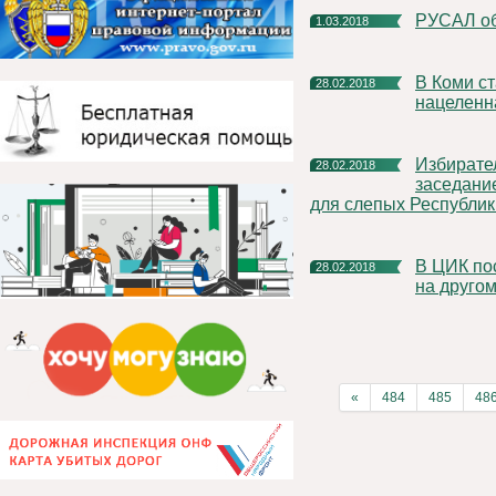
РУСАЛ о
1.03.2018
В Коми стартовала вторая волна информирования,
28.02.2018
нацеленн
Избирательная комиссия Республики Коми провела
28.02.2018
заседани
для слепых Республик
В ЦИК поступило более миллиона заявлений на голосование
28.02.2018
на другом
«
484
485
48