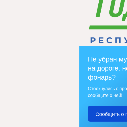
Не убран му
на дороге, н
фонарь?
Столкнулись с пр
сообщите о ней!
Сообщить о 