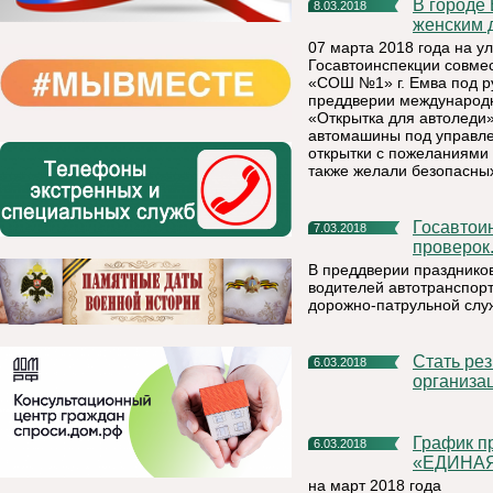
В городе Емва автоледи поздравили с Международным
8.03.2018
женским 
07 марта 2018 года на ул
Госавтоинспекции совме
«СОШ №1» г. Емва под ру
преддверии международн
«Открытка для автоледи»
автомашины под управле
открытки с пожеланиями 
также желали безопасных
Госавтоинспекторы проверят водителей во время массовых
7.03.2018
проверок
В преддверии праздников
водителей автотранспор
дорожно-патрульной слу
Стать резидентами ТОСЭР Емва планируют еще несколько
6.03.2018
организа
График приема граждан депутатской группой Партии
6.03.2018
«ЕДИНАЯ
на март 2018 года