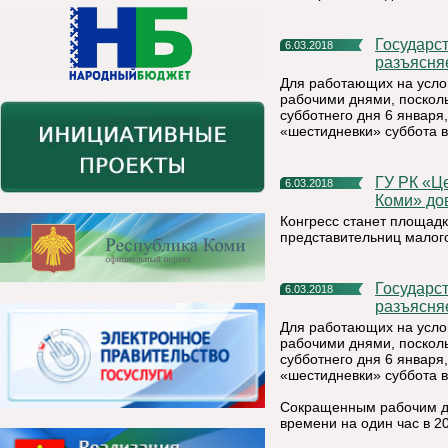
Государственная инспекция труда в республике Коми
6.03.2018
разъясня
Для работающих на усло
рабочими днями, посколь
субботнего дня 6 января
«шестидневки» суббота 
ГУ РК «Центр поддержки развития экономики Республики
6.03.2018
Коми» дов
Конгресс станет площад
представительниц малого
Государственная инспекция труда в республике Коми
6.03.2018
разъясня
Для работающих на усло
рабочими днями, посколь
субботнего дня 6 января
«шестидневки» суббота 
Сокращенным рабочим д
времени на один час в 2