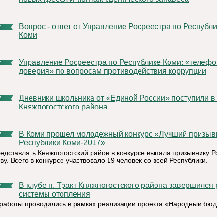
Вопрос - ответ от Управление Росреестра по Республике
7
Коми
Управление Росреестра по Республике Коми: «телефоны
7
доверия» по вопросам противодействия коррупции
Дневники школьника от «Единой России» поступили в школы
7
Княжпогостского района
В Коми прошел молодежный конкурс «Лучший призывник
7
Республики Коми-2017»
редставлять Княжпогостский район в конкурсе выпала призывнику 
у. Всего в конкурсе участвовало 19 человек со всей Республики.
В клубе п. Тракт Княжпогостского района завершился ремонт
7
системы отопления
работы проводились в рамках реализации проекта «Народный бюд