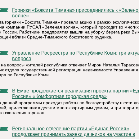
Горняки «Боксита Тимана» присоединились к «Зеленой
7
волне»
ста горняки «Боксита Тимана» провели акцию в рамках экологическо
а компании РУСАЛ «Зеленая волна», который проходит во многих
х России. Работники предприятия вышли на уборку берега реки Вы
ющей вблизи Средне-Тиманского бокситового рудника.
Управление Росреестра по Республике Коми: три актуальных
7
вопроса
 на вопросы жителей республики отвечает Мирон Наталья Тарасов
ик отдела государственной регистрации недвижимости Управления
тра по Республике Коми.
В Емве продолжается реализация проекта партии «Единая
7
Россия» «Комфортная городская среда»
х данной программы проходят работы по благоустройству шести д
рий, прилегающих к десяти многоквартирным домам, и три террит
го скопления горожан.
Региональное отделение партии «Единая Россия»
7
продолжает принимать заявки дачников на участие в