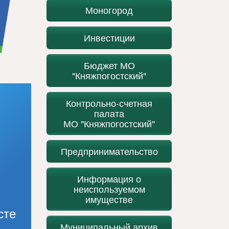
Моногород
Инвестиции
Бюджет МО
"Княжпогостский"
Контрольно-счетная
палата
МО "Княжпогостский"
Предпринимательство
Информация о
неиспользуемом
имуществе
сте
Муниципальный архив