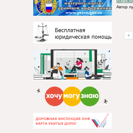
фотоко
Автор л
«