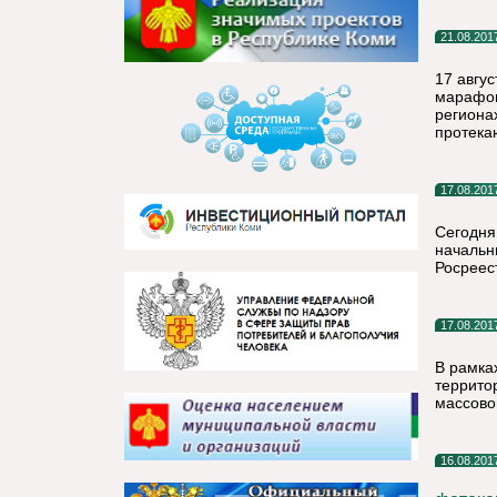
21.08.201
17 авгу
марафон
региона
протека
17.08.201
Сегодня
начальн
Росреес
17.08.201
В рамка
террито
массово
16.08.201