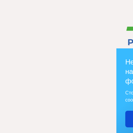
Не
на
ф
Сто
соо