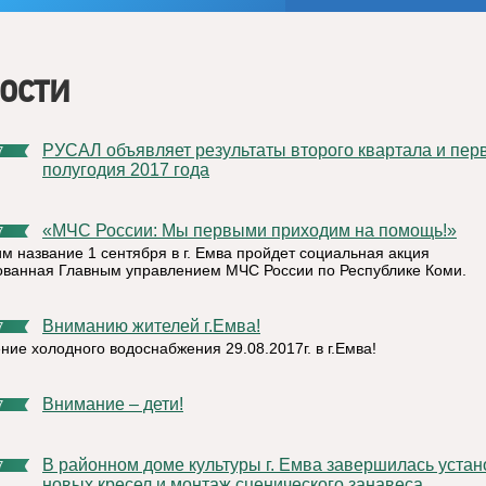
ости
РУСАЛ объявляет результаты второго квартала и первого
7
полугодия 2017 года
«МЧС России: Мы первыми приходим на помощь!»
7
им название 1 сентября в г. Емва пройдет социальная акция
ованная Главным управлением МЧС России по Республике Коми.
Вниманию жителей г.Емва!
7
ние холодного водоснабжения 29.08.2017г. в г.Емва!
Внимание – дети!
7
В районном доме культуры г. Емва завершилась установка
7
новых кресел и монтаж сценического занавеса