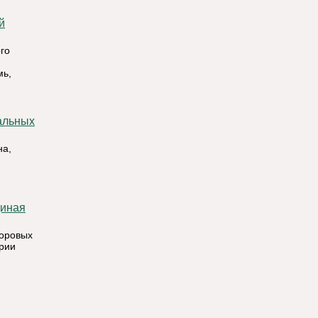
го
мь,
на,
воровых
ории