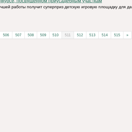
нкурсе, посвященном приусадебным участкам
учшей работы получит суперприз детскую игровую площадку для да
506
507
508
509
510
511
512
513
514
515
»