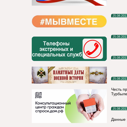
25.08.201
25.08.201
25.08.201
25.08.201
Честь п
Турбылев
25.08.201
Данные 