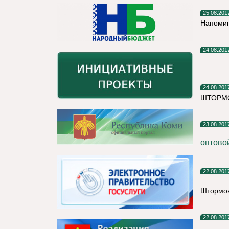
25.08.201
Напомин
24.08.201
24.08.201
ШТОРМ
23.08.201
оптовой
22.08.201
Штормов
22.08.201