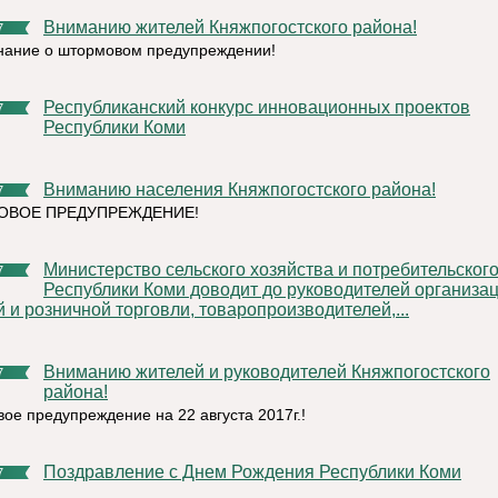
Вниманию жителей Княжпогостского района!
7
ание о штормовом предупреждении!
Республиканский конкурс инновационных проектов
7
Республики Коми
Вниманию населения Княжпогостского района!
7
ОВОЕ ПРЕДУПРЕЖДЕНИЕ!
Министерство сельского хозяйства и потребительского рынка
7
Республики Коми доводит до руководителей организа
 и розничной торговли, товаропроизводителей,...
Вниманию жителей и руководителей Княжпогостского
7
района!
ое предупреждение на 22 августа 2017г.!
Поздравление с Днем Рождения Республики Коми
7