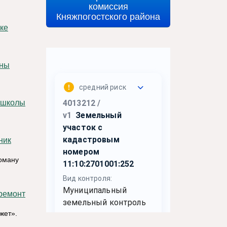
комиссия
Княжпогостского района
Роману
жет».