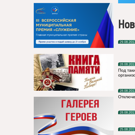
Нов
29.08.201
28.08.201
Под так
организ
28.08.201
Отключе
28.08.201
25.08.201