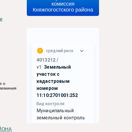
комиссия
Княжпогостского района
е о
алюминия