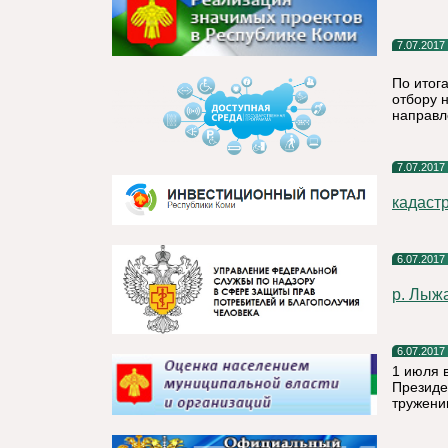
7.07.2017
По итог
отбору 
направл
7.07.2017
кадаст
6.07.2017
р. Лыж
6.07.2017
1 июля 
Президе
тружени