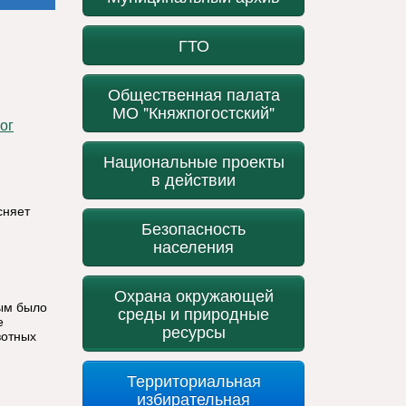
ГТО
Общественная палата
МО "Княжпогостский"
Национальные проекты
в действии
сняет
Безопасность
населения
Охрана окружающей
ым было
среды и природные
е
ресурсы
вотных
Территориальная
избирательная