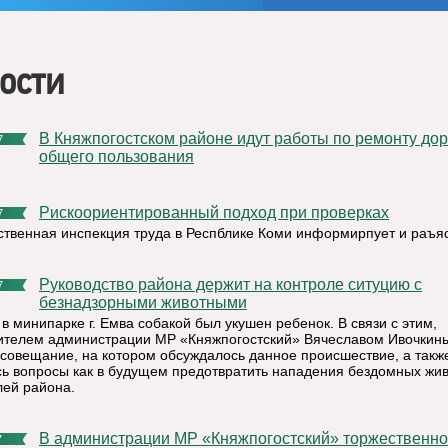
ости
В Княжпогостском районе идут работы по ремонту дорог
7
общего пользования
Рискоориентированный подход при проверках
7
ственная инспекция труда в Респблике Коми информирпует и раъя
Руководство района держит на контроле ситуцию с
7
безнадзорными животными
в минипарке г. Емва собакой был укушен ребенок. В связи с этим,
ителем администрации МР «Княжпогостский» Вячеславом Ивочкин
 совещание, на котором обсуждалось данное происшествие, а такж
ь вопросы как в будущем предотвратить нападения бездомных жи
лей района.
В администрации МР «Княжпогостский» торжественно
7