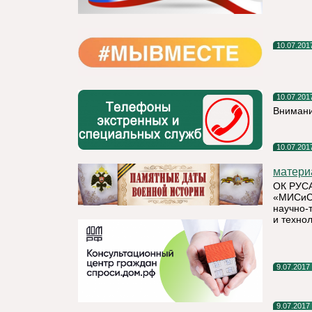
10.07.201
10.07.201
Внимани
10.07.201
матери
ОК РУСА
«МИСиС»
научно-
и технол
9.07.2017
9.07.2017