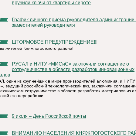
вручили ключи от квартиры сироте
График личного приема руководителя администрации и
7
заместителей руководителя
ШТОРМОВОЕ ПРЕДУПРЕЖДЕНИЕ!!!
7
ю жителей Княжпогостского района!
РУСАЛ и НИТУ «МИСиС» заключили соглашение о
7
сотрудничестве в области разработок инновационных
алов
Л, один из крупнейших в мире производителей алюминия, и НИТУ
, ведущий российский технологический вуз, заключили соглашени
техническом сотрудничестве в области разработок материалов из 
огий его переработки.
9 июля – День Российской почты
ВНИМАНИЮ НАСЕЛЕНИЯ КНЯЖПОГОСТСКОГО РАЙОНА