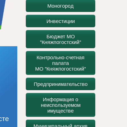
Моногород
Инвестиции
Бюджет МО
"Княжпогостский"
Контрольно-счетная
палата
МО "Княжпогостский"
Предпринимательство
Информация о
неиспользуемом
имуществе
сте
Муниципальный архив