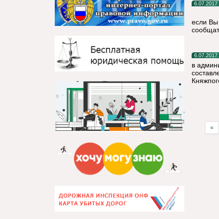
6.07.2017
если Вы
сообща
6.07.2017
в админ
составл
Княжпог
«