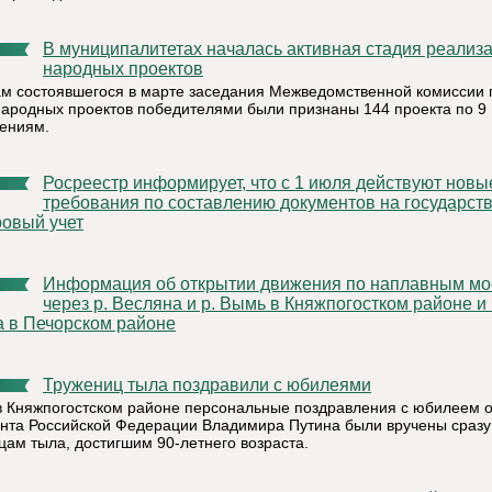
В муниципалитетах началась активная стадия реализации
народных проектов
ам состоявшегося в марте заседания Межведомственной комиссии 
народных проектов победителями были признаны 144 проекта по 9
ениям.
Росреестр информирует, что с 1 июля действуют новые
требования по составлению документов на государст
ровый учет
Информация об открытии движения по наплавным мостам
через р. Весляна и р. Вымь в Княжпогостком районе и
а в Печорском районе
Тружениц тыла поздравили с юбилеями
в Княжпогостском районе персональные поздравления с юбилеем о
нта Российской Федерации Владимира Путина были вручены сразу
цам тыла, достигшим 90-летнего возраста.