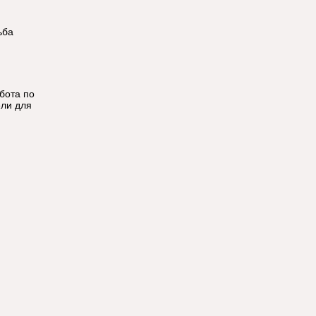
ьба
бота по
ели для