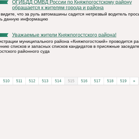
ОГИБДД ОМВД России по Княжпогостскому району
обращается к жителям города и района
 видите, что за руль автомашины садится нетрезвый водитель прос
ть данную информацию
Уважаемые жители Княжпогостского района!
истрации муниципального района «Княжпогостский» проводится ра
ению списков и запасных списков кандидатов в присяжные заседат
остского районного суда
510
511
512
513
514
515
516
517
518
519
»