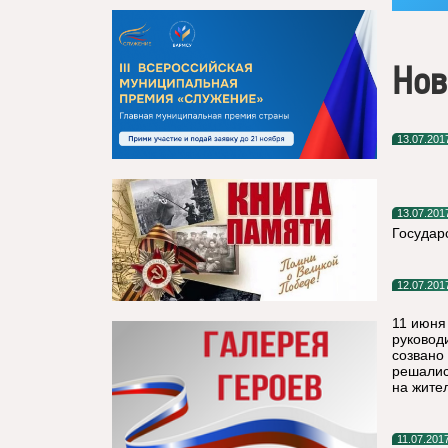
Нов
13.07.201
13.07.201
Государ
12.07.201
11 июня 
руковод
созвано
решалис
на жите
11.07.201