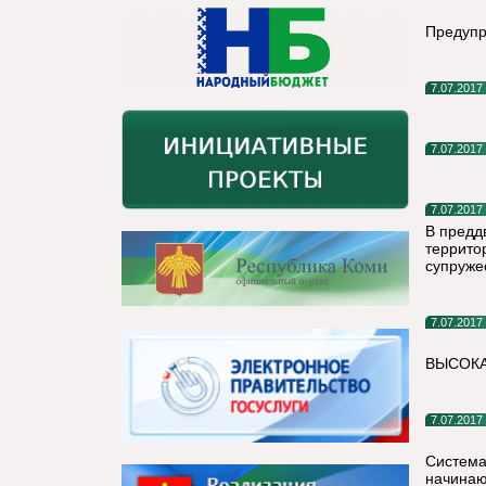
Предупр
7.07.2017
7.07.2017
7.07.2017
В предд
террито
супруже
7.07.2017
ВЫСОКА
7.07.2017
Система
начинаю