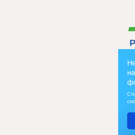
Не
на
ф
Сто
соо