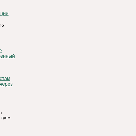
по
венный
 через
т
 трем