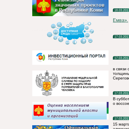
18.03.201
Емва».
17.03.201
17.03.201
в связи
толщины
Серегово
17.03.201
В суббо
о воссо
17.03.201
15 март
админис