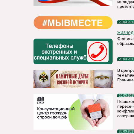
молодеж
презент
20.03.201
жизнед
Фестива
образов
20.03.201
В центр
тематич
Граница
20.03.201
Пешеход
пересеч
конфликт
соверша
20.03.201