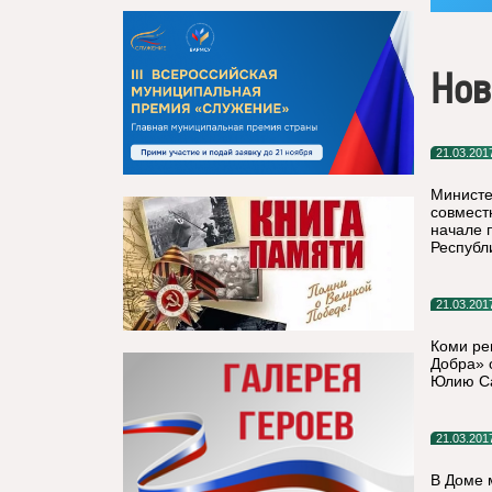
Нов
21.03.201
Министе
совмест
начале 
Республ
21.03.201
Коми ре
Добра» 
Юлию Са
21.03.201
В Доме 