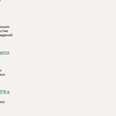
рошло
астие
еждений
ается
и
ных
рез