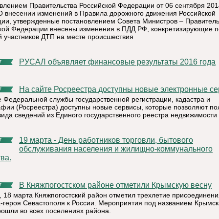
влением Правительства Российской Федерации от 06 сентября 201
 внесении изменений в Правила дорожного движения Российской
ии, утвержденные постановлением Совета Министров – Правитель
кой Федерации внесены изменения в ПДД РФ, конкретизирующие п
й участников ДТП на месте происшествия
РУСАЛ объявляет финансовые результаты 2016 года
7
На сайте Росреестра доступны новые электронные с
7
е Федеральной службы государственной регистрации, кадастра и
афии (Росреестра) доступны новые сервисы, которые позволяют по
вида сведений из Единого государственного реестра недвижимости 
19 марта - День работников торговли, бытового
7
обслуживания населения и жилищно-коммунального
ва.
В Княжпогостском районе отметили Крымскую весну
7
, 18 марта Княжпогостский район отметил трехлетие присоединен
а-героя Севастополя к России. Мероприятия под названием Крымс
рошли во всех поселениях района.