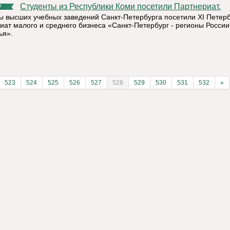
Студенты из Республики Коми посетили Партнериат.
7
ы высших учебных заведений Санкт-Петербурга посетили XI Петерб
иат малого и среднего бизнеса «Санкт-Петербург - регионы России
ья».
523
524
525
526
527
528
529
530
531
532
»