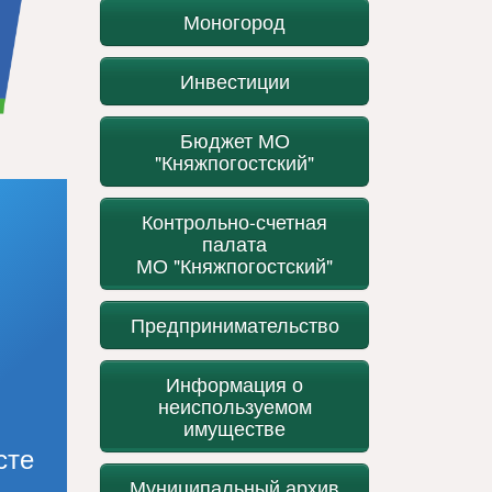
Моногород
Инвестиции
Бюджет МО
"Княжпогостский"
Контрольно-счетная
палата
МО "Княжпогостский"
Предпринимательство
Информация о
неиспользуемом
имуществе
сте
Муниципальный архив