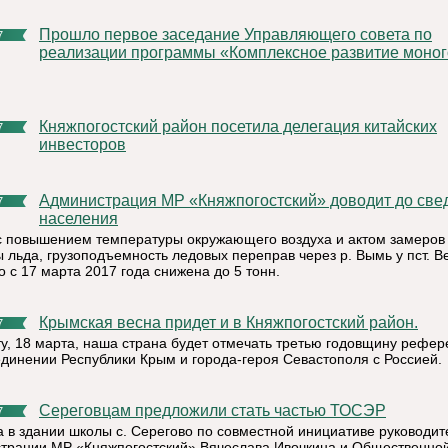
Прошло первое заседание Управляющего совета по
7
реализации программы «Комплексное развитие моно
Княжпогостский район посетила делегация китайских
7
инвесторов
Администрация МР «Княжпогостский» доводит до сведения
7
населения
 с повышением температуры окружающего воздуха и актом замеров
 льда, грузоподъемность ледовых переправ через р. Вымь у пст. Ве
 с 17 марта 2017 года снижена до 5 тонн.
Крымская весна придет и в Княжпогостский район.
7
ту, 18 марта, наша страна будет отмечать третью годовщину рефе
единении Республики Крым и города-героя Севастополя с Россией.
Сереговцам предложили стать частью ТОСЭР
7
а в здании школы с. Серегово по совместной инициативе руководит
трации МР «Княжпогостский» Вячеслава Ивочкина и Общественно