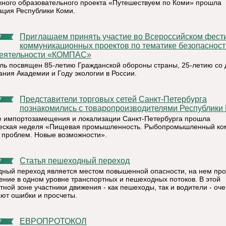
ного образовательного проекта «Путешествуем по Коми» прошла
ация Республики Коми.
Приглашаем принять участие во Всероссийском фестивале
7
коммуникационных проектов по тематике безопасност
еятельности «КОМПАС»
ль посвящен 85-летию Гражданской обороны страны, 25-летию со 
ания Академии и Году экологии в России.
Представители торговых сетей Санкт-Петербурга
7
познакомились с товаропроизводителями Республики 
е импортозамещения и локализации Санкт-Петербурга прошла
еская неделя «Пищевая промышленность. Рыбопромышленный ко
 проблем. Новые возможности».
Статья пешеходный переход
7
ный переход является местом повышенной опасности, на нем про
ение в одном уровне транспортных и пешеходных потоков. В этой
ной зоне участники движения - как пешеходы, так и водители - оче
ют ошибки и просчеты.
ЕВРОПРОТОКОЛ
7