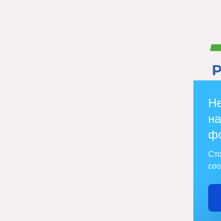
Не
на
ф
Сто
соо