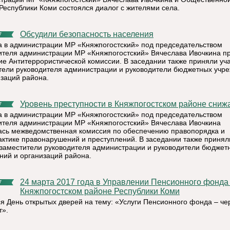
Республики Коми состоялся диалог с жителями села.
Обсудили безопасность населения
7
а в администрации МР «Княжпогостский» под председательством
ителя администрации МР «Княжпогостский» Вячеслава Ивочкина п
ие Антитеррористической комиссии. В заседании также приняли уч
тели руководителя администрации и руководители бюджетных учр
изаций района.
Уровень преступности в Княжпогостском районе сниж
7
а в администрации МР «Княжпогостский» под председательством
ителя администрации МР «Княжпогостский» Вячеслава Ивочкина
ась межведомственная комиссия по обеспечению правопорядка и
ктике правонарушений и преступлений. В заседании также принял
 заместители руководителя администрации и руководители бюджет
ний и организаций района.
24 марта 2017 года в Управлении Пенсионного фонда РФ в
7
Княжпогостском районе Республики Коми
ся День открытых дверей на тему: «Услуги Пенсионного фонда – че
т».