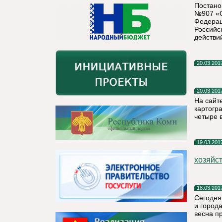
Постано
№907 «О
Федерац
Российс
действи
20.03.201
20.03.201
На сайт
картогр
четыре 
19.03.201
хозяйст
18.03.201
Сегодня
и город
весна п