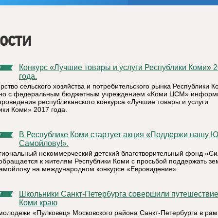
ости
Конкурс «Лучшие товары и услуги Республики Коми» 2017
7
года.
рство сельского хозяйства и потребительского рынка Республики К
но с федеральным бюджетным учреждением «Коми ЦСМ» информ
проведения республиканского конкурса «Лучшие товары и услуги
ики Коми» 2017 года.
В Республике Коми стартует акция «Поддержи нашу Юлию
7
Самойлову!».
гиональный некоммерческий детский благотворительный фонд «Си
обращается к жителям Республики Коми с просьбой поддержать зе
мойлову на международном конкурсе «Евровидение».
Школьники Санкт-Петербурга совершили путешествие по
7
Коми краю
молодежи «Пулковец» Московского района Санкт-Петербурга в рам