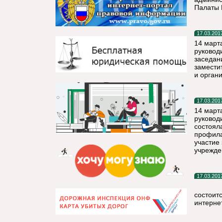
Палаты 
17.03.201
14 март
руковод
заседан
замести
и орган
17.03.201
14 март
руковод
состоял
профила
участие
учрежде
17.03.201
состоит
интерне