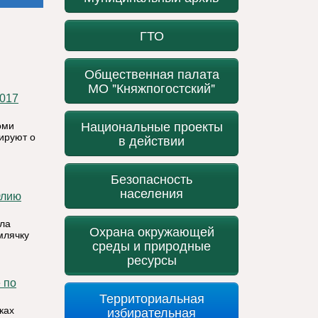
ГТО
Общественная палата
МО "Княжпогостский"
Национальные проекты
оми
ируют о
в действии
Безопасность
населения
ла
Охрана окружающей
млячку
среды и природные
ресурсы
Территориальная
избирательная
ках