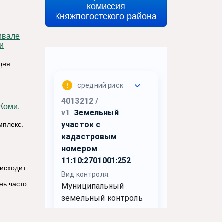
комиссия
Княжпогостского района
и
дня
Коми.
мплекс.
исходит
нь часто