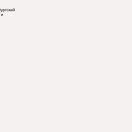
ургский
 и