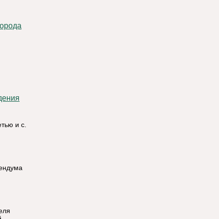
города
тью и с.
рендума
еля
й