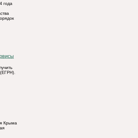
4 года
ства
орядок
ервисы
лучить
(ЕГРН).
ия Крыма
кая