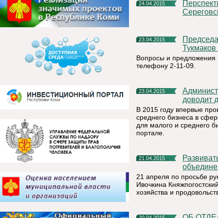
Перспективы развития района с учетом ввода в строй
24.04.2015
Сереговс
Председатель Правительства Республики Коми Владимир
23.04.2015
Тукмаков
Вопросы и предложения м
телефону 2-11-09.
Администрация муниципального района «Княжпогостский»
23.04.2015
доводит д
В 2015 году впервые пр
среднего бизнеса в сфер
для малого и среднего б
портале.
Развивать сельское хозяйство надо сообща, путем
21.04.2015
объедине
21 апреля по просьбе р
Ивочкина Княжпогостский
хозяйства и продовольс
ОБ ОТДЕЛЬНЫХ ВОПРОСАХ, ВОЗНИКАЮЩИХ В СВЯЗИ С
20.04.2015