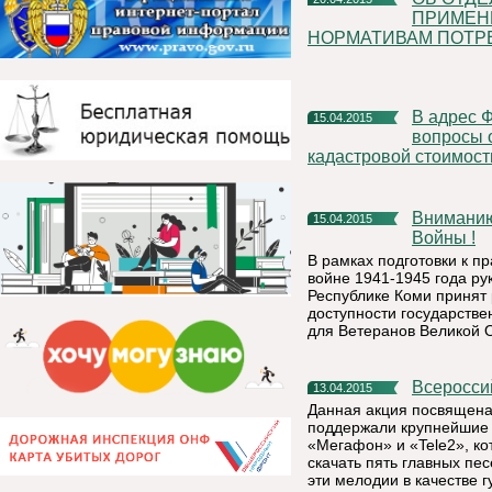
ПРИМЕН
НОРМАТИВАМ ПОТР
В адрес Филиала ФГБУ «ФКП Росреестра» по РК поступили
15.04.2015
вопросы 
кадастровой стоимост
Вниманию участников и ветеранов Великой Отечественной
15.04.2015
Войны !
В рамках подготовки к п
войне 1941-1945 года р
Республике Коми принят
доступности государстве
для Ветеранов Великой 
Всеросс
13.04.2015
Данная акция посвящена
поддержали крупнейшие 
«Мегафон» и «Tele2», к
скачать пять главных пе
эти мелодии в качестве г