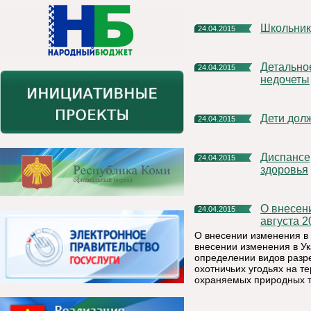
Школьни
24.04.2015
Детальное обсуждение сценария праздника помогло выявить
24.04.2015
недочеты
Дети до
24.04.2015
Диспансеризацию надо проходить всем, это контроль нашего
24.04.2015
здоровья
О внесении изменения в Указ Главы Республики Коми от 29
24.04.2015
августа 2
О внесении изменения в У
внесении изменения в Ука
определении видов разр
охотничьих угодьях на т
охраняемых природных т