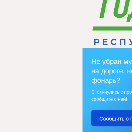
Не убран му
на дороге, н
фонарь?
Столкнулись с пр
сообщите о ней!
Сообщить о 