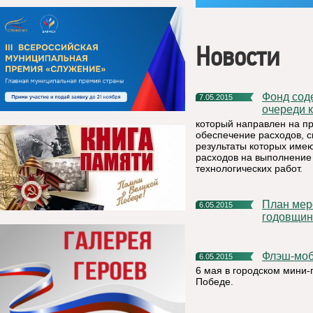
Новости
Фонд содействия начинает сбор заявок на участие в третьей
7.05.2015
очереди 
который направлен на п
обеспечение расходов, с
результаты которых име
расходов на выполнение 
технологических работ.
План мероприятий по проведению празднования 70-й
6.05.2015
годовщин
Флэш-мо
6.05.2015
6 мая в городском мини
Победе.