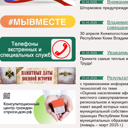
Внимани
30.04.2015
Штормовое предупрежде
Владимир Шарков открыл кабинет безопасности и провел
30.04.2015
совещани
30 апреля Княжпогостски
Республики Коми Влади
Уважаем
30.04.2015
Примите самые теплые и
Труда!
Результ
29.04.2015
с применением информа
технологий по теме
«Оценка населением эфф
местного самоуправлени
региональном и муницип
пакет акций которых нах
муниципальной собствен
границах Республики Ко
муниципальных образова
(январь – март 2015 г.)