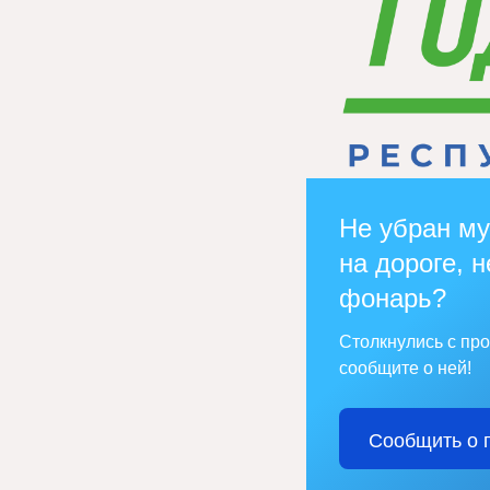
Не убран му
на дороге, н
фонарь?
Столкнулись с пр
сообщите о ней!
Сообщить о 