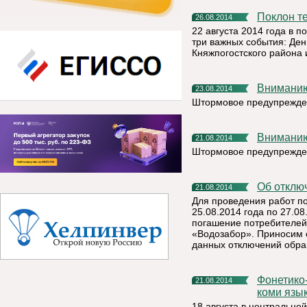
Поклон 
26.08.2014
22 августа 2014 года в п
три важных события: Ден
Княжпогостского района 
Внимани
23.08.2014
Штормовое предупрежде
Внимани
21.08.2014
Штормовое предупрежде
Об откл
21.08.2014
Для проведения работ п
25.08.2014 года по 27.08
погашение потребителей
«Водозабор». Приносим 
данных отключений обра
Фонетико-морфологические особенности вымского диалекта
21.08.2014
коми язы
18 августа в центрально