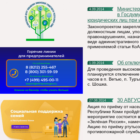
Министерство экономического развития сообщает о внесении
4.09.2014
в Госдуму
юридических лиц при 
Законопроектом закрепл
должностным лицам, упо
правонарушениях, назна
виде административного 
применяемой статьи КоА
Об откл
1.09.2014
Для проведения высоков
планируется отключение 
часов в п. Ветью, п. Туръ
с. Шошка.
30 АВГ
27.08.2014
Акция по приёму от насе
Республике Коми пройдёт 
мероприятие состоится в
«Зелёная Россия», намеч
Акцию по приёму ртутьс
противопожарной службы