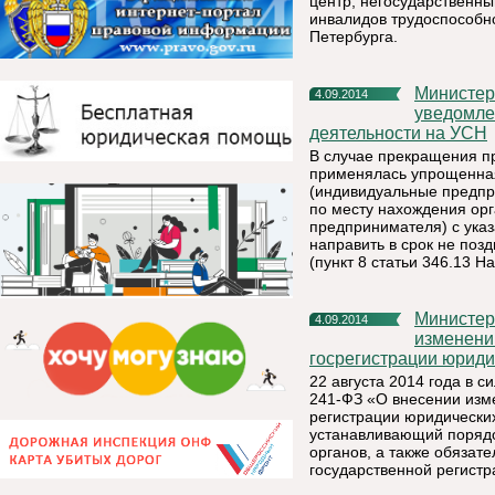
центр, негосударственн
инвалидов трудоспособно
Петербурга.
Министерство экономического развития сообщает о порядке
4.09.2014
уведомле
деятельности на УСН
В случае прекращения п
применялась упрощенная
(индивидуальные предпр
по месту нахождения орг
предпринимателя) с указ
направить в срок не поз
(пункт 8 статьи 346.13 Н
Министерство экономического развития сообщает об
4.09.2014
изменени
госрегистрации юриди
22 августа 2014 года в с
241-ФЗ «О внесении изм
регистрации юридически
устанавливающий поряд
органов, а также обязат
государственной регистр