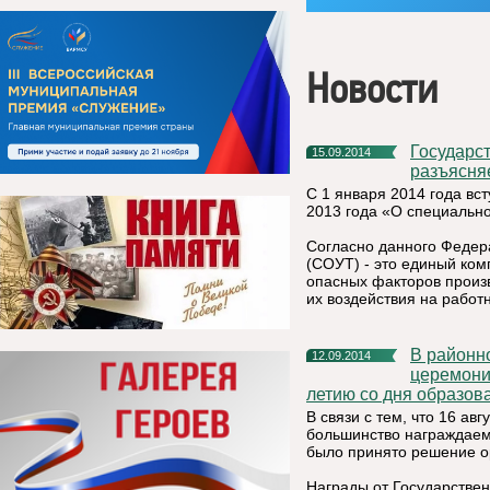
Новости
Государственная инспекция труда в Республике Коми
15.09.2014
разъясня
С 1 января 2014 года вс
2013 года «О специально
Согласно данного Федера
(СОУТ) - это единый ком
опасных факторов произв
их воздействия на работн
В районном доме культуры 11 сентября 2014 года состоялась
12.09.2014
церемони
летию со дня образов
В связи с тем, что 16 ав
большинство награждаемы
было принято решение о
Награды от Государствен