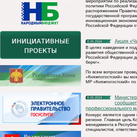
мероприятий по реализа
политики Российской Фед
распоряжением Правитель
государственной програ
инновационная экономик
Российской Федерации от
Акция «
8.09.2014
В целях наведения и под
развития общественной а
Российской Федерации до
берег».
По всем вопросам прове
«Княжпогостский» вы мож
МР «Княжпогостский» по
Министерство экономического развития Республики Коми
8.09.2014
сообщает 
профессионального ма
Конкурс является одним 
регионе. Главная цель К
менеджмента в Республи
специалистов, ответстве