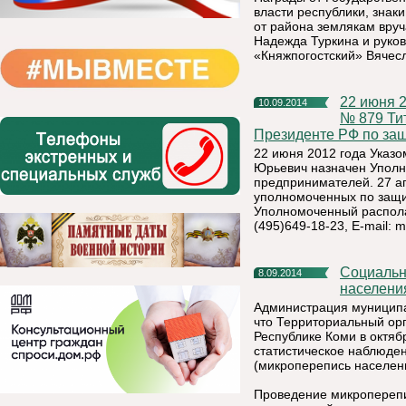
власти республики, знак
от района землякам вру
Надежда Туркина и руко
«Княжпогостский» Вячесл
22 июня 2012 года Указом Президента Российской Федерации
10.09.2014
№ 879 Ти
Президенте РФ по за
22 июня 2012 года Указ
Юрьевич назначен Уполн
предпринимателей. 27 а
уполномоченных по защи
Уполномоченный располага
(495)649-18-23, E-mail:
m
Социально-демографическое обследование (микроперепись
8.09.2014
населения
Администрация муниципа
что Территориальный ор
Республике Коми в октяб
статистическое наблюде
(микроперепись населен
Проведение микроперепи