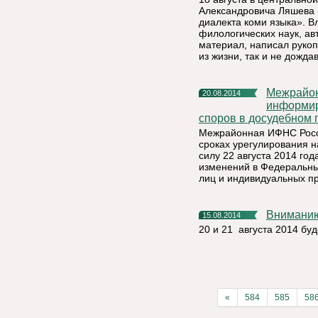
Александровича Ляшева 
диалекта коми языка». 
филологических наук, ав
материал, написал рукоп
из жизни, так и не дожд
Межрайонная ИФНС России № 5 по Республике Коми
20.08.2014
информир
споров в досудебном 
Межрайонная ИФНС Росси
сроках урегулирования н
силу 22 августа 2014 го
изменений в Федеральны
лиц и индивидуальных п
Внимани
15.08.2014
20 и 21 августа 2014 бу
«
584
585
58