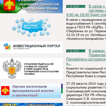
В связи с проведением ремонтно-восстановительных работ
4.09.2014
системы 
9.00 до 18.00 будет о
В связи с проведением 
водоснабжения 5 сентябр
вода в ГБУЗ РК «КЦРБ», 
Сбербанка по ул. Перво
14,16,19 по ул. Октябрь
«Княжпогостмежрайгаз» 
В рамках соглашения о сотрудничестве между
4.09.2014
Правител
Петербурга состоялся
в...
Комитет по социальной п
Представительством Рес
Республики Коми в соци
27-29 августа 2014 года
социальному развитию Га
Сыктывкарский психоневр
директора ГБУ РК «Респу
Семяшкин С.В. посетили
2, психоневрологически