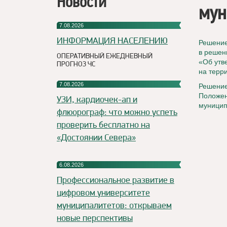
Новости
мун
7.08.2026
ИНФОРМАЦИЯ НАСЕЛЕНИЮ
Решение
в решен
ОПЕРАТИВНЫЙ ЕЖЕДНЕВНЫЙ
«Об утв
ПРОГНОЗ ЧС
на терр
7.08.2026
Решение
Положен
УЗИ, кардиочек-ап и
муницип
флюорограф: что можно успеть
проверить бесплатно на
«Достоянии Севера»
6.08.2026
Профессиональное развитие в
цифровом университете
муниципалитетов: открываем
новые перспективы