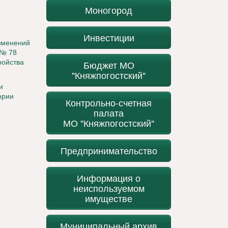
Моногород
Инвестиции
зменений
 № 78
ройства
Бюджет МО
"Княжпогостский"
и
ории
Контрольно-счетная
палата
МО "Княжпогостский"
Предпринимательство
Информация о
неиспользуемом
имуществе
Муниципальный архив