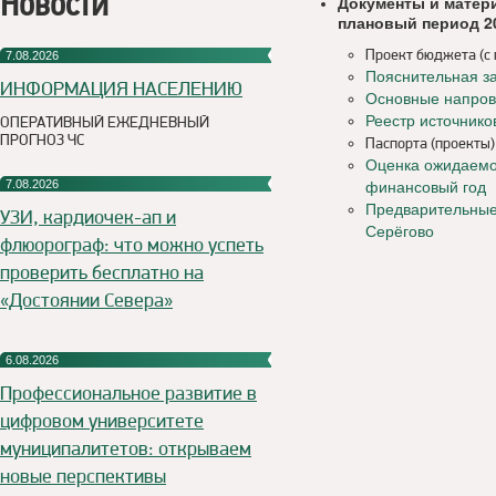
Новости
Документы и матери
плановый период 20
Проект бюджета (с
7.08.2026
Пояснительная за
ИНФОРМАЦИЯ НАСЕЛЕНИЮ
Основные напров
Реестр источник
ОПЕРАТИВНЫЙ ЕЖЕДНЕВНЫЙ
ПРОГНОЗ ЧС
Паспорта (проекты
Оценка ожидаемо
7.08.2026
финансовый год
Предварительные 
УЗИ, кардиочек-ап и
С
ерёгово
флюорограф: что можно успеть
проверить бесплатно на
«Достоянии Севера»
6.08.2026
Профессиональное развитие в
цифровом университете
муниципалитетов: открываем
новые перспективы