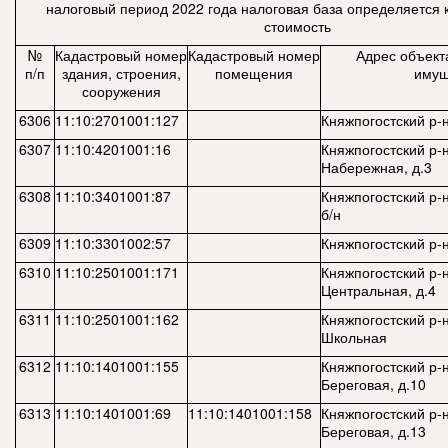
налоговый период 2022 года налоговая база определяется 
стоимость
№
Кадастровый номер
Кадастровый номер
Адрес объект
п/п
здания, строения,
помещения
имущ
сооружения
6306
11:10:2701001:127
Княжпогостский р-н
6307
11:10:4201001:16
Княжпогостский р-н,
Набережная, д.3
6308
11:10:3401001:87
Княжпогостский р-н
б/н
6309
11:10:3301002:57
Княжпогостский р-
6310
11:10:2501001:171
Княжпогостский р-н
Центральная, д.4
6311
11:10:2501001:162
Княжпогостский р-н
Школьная
6312
11:10:1401001:155
Княжпогостский р-н
Береговая, д.10
6313
11:10:1401001:69
11:10:1401001:158
Княжпогостский р-н
Береговая, д.13