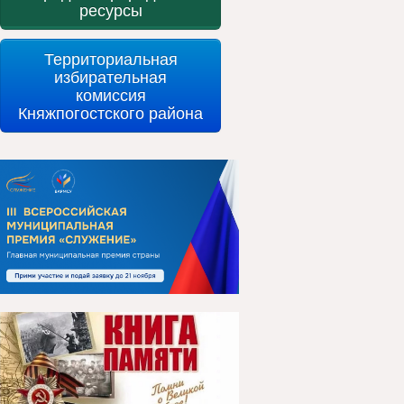
ресурсы
Территориальная
избирательная
комиссия
Княжпогостского района