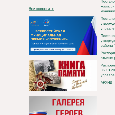
Постано
комисси
Все новости »
муницип
Постано
утвержд
управле
Постано
утверж
района 
Распоря
отмене 
Распор
06.10.2
управле
АРХИВ