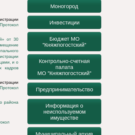
Моногород
истрации
Инвестиции
Протокол
Бюджет МО
й» от 30
"Княжпогостский"
замещение
пального
истрации
Контрольно-счетная
цами, и о
палата
х кадров
МО "Княжпогостский"
истрации
Протокол
Предпринимательство
го района
Информация о
неиспользуемом
имуществе
окол
Муниципальный архив