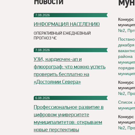
мун
Новости
7.08.2026
Конкур
ИНФОРМАЦИЯ НАСЕЛЕНИЮ
муницип
,
№2
Прт
ОПЕРАТИВНЫЙ ЕЖЕДНЕВНЫЙ
ПРОГНОЗ ЧС
Постано
декабря
7.08.2026
вакантн
района 
УЗИ, кардиочек-ап и
муницип
флюорограф: что можно успеть
порядке
проверить бесплатно на
муницип
«Достоянии Севера»
Конкур
муницип
,
№2
Про
6.08.2026
Список 
Профессиональное развитие в
муницип
цифровом университете
Конкурс
муниципалитетов: открываем
муницип
,
№2
Про
новые перспективы