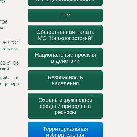
 "О
ГТО
 "Об
ва
Общественная палата
МО "Княжпогостский"
№269 "Об
пального
Национальные проекты
в действии
02-р" Об
ский"
Безопасность
ский» от
населения
в резерв
Охрана окружающей
среды и природные
ресурсы
Территориальная
избирательная