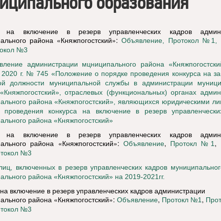
иципального образования
с на включение в резерв управленческих кадров админ
ального района «Княжпогостский»:
Объявление,
Протокол №1
,
окол №3
вление администрации мцниципального района «Княжпогостски
 2020 г. № 745 «Положение о порядке проведения конкурса на 
ой должности муниципальной службы в администрации муници
«Княжпогостский», отраслевых (функциональных) органах админ
ального района «Княжпогостский», являющихся юридическими ли
 проведения конкурса на включение в резерв управленчески
ального района «Княжпогостский»
с на включение в резерв управленческих кадров админ
ального района «Княжпогостский»:
,
,
Объявление
Протокл №1
токол №3
лиц, включенных в резерв управленческих кадров муниципально
ального района «Княжпогостский» на 2019-2021гг.
 на включение в резерв управленческих кадров администрации
ального района «Княжпогостский»:
,
,
Объявление
Протокл №1
Прот
токол №3