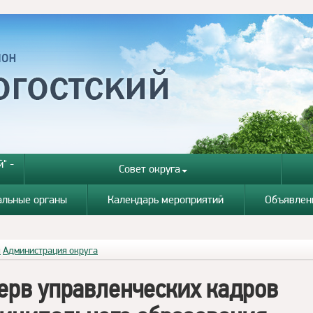
" -
Совет округа
альные органы
Календарь мероприятий
Объявлен
я
Администрация округа
ерв управленческих кадров