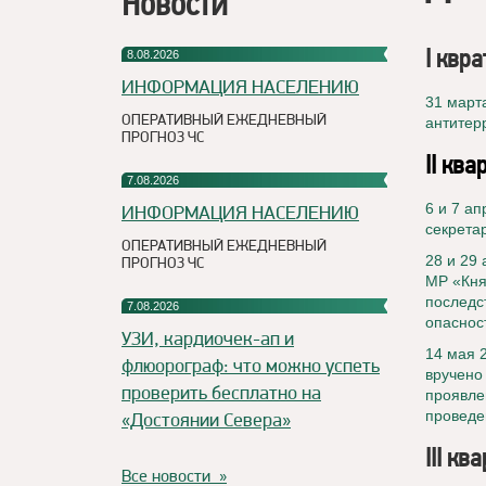
Новости
I квра
8.08.2026
ИНФОРМАЦИЯ НАСЕЛЕНИЮ
31 март
ОПЕРАТИВНЫЙ ЕЖЕДНЕВНЫЙ
антитер
ПРОГНОЗ ЧС
II ква
7.08.2026
6 и 7 а
ИНФОРМАЦИЯ НАСЕЛЕНИЮ
секрета
ОПЕРАТИВНЫЙ ЕЖЕДНЕВНЫЙ
28 и 29
ПРОГНОЗ ЧС
МР «Кня
последс
7.08.2026
опаснос
УЗИ, кардиочек-ап и
14 мая 2
флюорограф: что можно успеть
вручено
проверить бесплатно на
проявле
проведе
«Достоянии Севера»
III кв
Все новости »