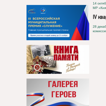
14 октя
МР «Кня
IV кв
28 дека
комисси