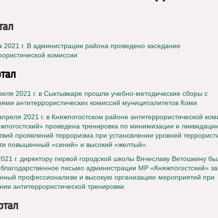
тал
а 2021 г. В администрации района проведено заседание
рористической комиссии
ртал
преля 2021 г. в Сыктывкаре прошли учебно-методические сборы с
рями антитеррористических комиссий муниципалитетов Коми
 апреля 2021 г. в Княжпогостском районе антитеррористической ко
жпогостский» проведена тренировка по минимизации и ликвидаци
твий проявлений терроризма при установлении уровней террорист
ти повышенный «синий» и высокий «желтый».
021 г.
директору первой городской школы Вячеславу Ветошкину бы
 благодарственное письмо администрации МР «Княжпогостский» за
нный профессионализм и высокую организацию мероприятий при
нии антитеррористической тренировки
артал