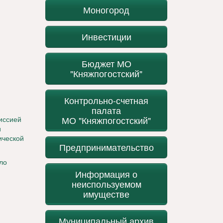
Моногород
Инвестиции
Бюджет МО
"Княжпогостский"
Контрольно-счетная
палата
МО "Княжпогостский"
миссией
и
ической
Предпринимательство
ло
Информация о
неиспользуемом
имуществе
Муниципальный архив