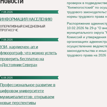
Новости
проверок в подведомств
"Княжпогостский" по ос
трудового законодательс
7.08.2026
нормы трудового права н
ИНФОРМАЦИЯ НАСЕЛЕНИЮ
Распоряжение администр
ОПЕРАТИВНЫЙ ЕЖЕДНЕВНЫЙ
10.02.2026 № 29-р "О в
ПРОГНОЗ ЧС
муниципального округа "
Комиссий и утверждения
7.08.2026
организациях администра
УЗИ, кардиочек-ап и
осуществлению ведомств
законодательства и ины
флюорограф: что можно успеть
трудового права на 2026 
проверить бесплатно на
«Достоянии Севера»
6.08.2026
Профессиональное развитие в
цифровом университете
муниципалитетов: открываем
новые перспективы