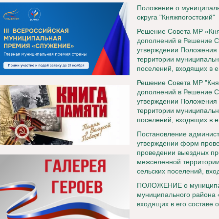
Положение о муниципаль
округа "Княжпогостский"
Решение Совета МР «Княж
дополнений в Решение С
утверждении Положения 
территории муниципально
поселений, входящих в е
Решение Совета МР "Княж
дополнений в Решение С
утверждении Положения 
территории муниципально
поселений, входящих в е
Постановление администр
утверждении форм прове
проведении выездных пр
межселенной территории
сельских поселений, вход
ПОЛОЖЕНИЕ о муниципал
муниципального района «
входящих в его составe 