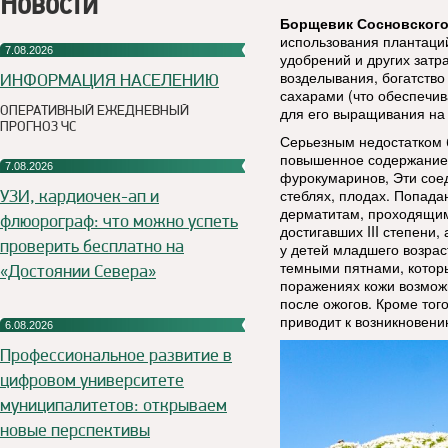
Новости
Борщевик Сосновског
использования плантаций
7.08.2026
удобрений и других затр
возделывания, богатств
ИНФОРМАЦИЯ НАСЕЛЕНИЮ
сахарами (что обеспечив
ОПЕРАТИВНЫЙ ЕЖЕДНЕВНЫЙ
для его выращивания на
ПРОГНОЗ ЧС
Серьезным недостатком 
повышенное содержание 
7.08.2026
фурокумаринов, Эти соед
УЗИ, кардиочек-ап и
стеблях, плодах. Попада
дерматитам, проходящим 
флюорограф: что можно успеть
достигавших III степени
проверить бесплатно на
у детей младшего возра
темными пятнами, которы
«Достоянии Севера»
поражениях кожи возмож
после ожогов. Кроме тог
приводит к возникновени
6.08.2026
Профессиональное развитие в
цифровом университете
муниципалитетов: открываем
новые перспективы