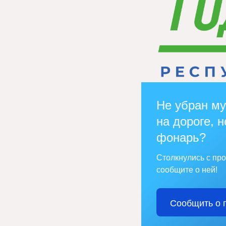
Не убран му
на дороге, н
фонарь?
Столкнулись с пр
сообщите о ней!
Сообщить о 