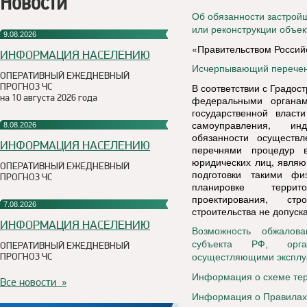
Новости
Об обязанности застрой
или реконструкции объек
9.08.2026
«Правительством Российс
ИНФОРМАЦИЯ НАСЕЛЕНИЮ
Исчерпывающий перечень
ОПЕРАТИВНЫЙ ЕЖЕДНЕВНЫЙ
ПРОГНОЗ ЧС
В соответствии с Градо
на 10 августа 2026 года
федеральными органам
государственной власт
самоуправления, инд
8.08.2026
обязанности осуществ
ИНФОРМАЦИЯ НАСЕЛЕНИЮ
перечнями процедур 
юридических лиц, являю
ОПЕРАТИВНЫЙ ЕЖЕДНЕВНЫЙ
подготовки такими ф
ПРОГНОЗ ЧС
планировке террито
проектирования, стр
7.08.2026
строительства не допуска
ИНФОРМАЦИЯ НАСЕЛЕНИЮ
Возможность обжалов
субъекта РФ, орган
ОПЕРАТИВНЫЙ ЕЖЕДНЕВНЫЙ
ПРОГНОЗ ЧС
осущестляющими эксплуа
Информация о схеме тер
Все новости »
Информация о Правилах 