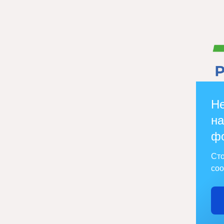
Не
на
ф
Сто
соо