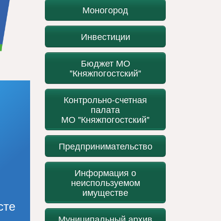
Моногород
Инвестиции
Бюджет МО
"Княжпогостский"
Контрольно-счетная
палата
МО "Княжпогостский"
Предпринимательство
Информация о
неиспользуемом
имуществе
сте
Муниципальный архив