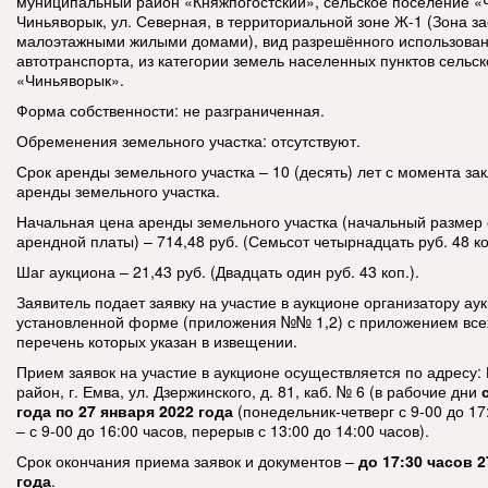
муниципальный район «Княжпогостский», сельское поселение «Ч
Чиньяворык, ул. Северная, в территориальной зоне Ж-1 (Зона з
малоэтажными жилыми домами), вид разрешённого использован
автотранспорта, из категории земель населенных пунктов сельс
«Чиньяворык».
Форма собственности: не разграниченная.
Обременения земельного участка: отсутствуют.
Срок аренды земельного участка – 10 (десять) лет с момента з
аренды земельного участка.
Начальная цена аренды земельного участка (начальный размер
арендной платы)
– 714,48 руб. (Семьсот четырнадцать руб. 48 ко
Шаг аукциона – 21,43 руб. (Двадцать один руб. 43 коп.).
Заявитель подает заявку на участие в аукционе организатору ау
установленной форме (приложения №№ 1,2) с приложением все
перечень которых указан в извещении.
Прием заявок на участие в аукционе осуществляется по адресу:
район, г. Емва, ул. Дзержинского, д. 81, каб. № 6 (в рабочие дни
года по 27 января 2022 года
(понедельник-четверг с 9-00 до 17
– с 9-00 до 16:00 часов, перерыв с 13:00 до 14:00 часов).
Срок окончания приема заявок и документов –
до 17:30 часов 2
года
.