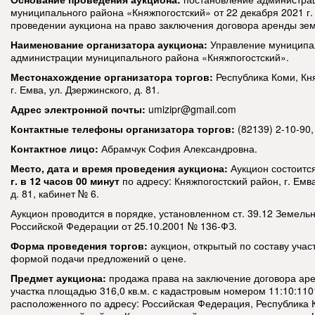
муниципального района «Княжпогостский» от 22 декабря 2021 г
проведении аукциона на право заключения договора аренды зем
Наименование организатора аукциона:
Управление муниципа
администрации муниципального района «Княжпогостский».
Местонахождение организатора торгов:
Республика Коми, Кн
г. Емва, ул. Дзержинского, д. 81.
Адрес электронной почты:
umizipr@gmail.com
Контактные телефоны организатора торгов:
(82139) 2-10-90,
Контактное лицо:
Абрамчук София Александровна.
Место, дата и время проведения аукциона:
Аукцион состоитс
г. в 12 часов 00 минут
по адресу: Княжпогостский район, г. Емва
д. 81, кабинет № 6.
Аукцион проводится в порядке, установленном ст. 39.12 Земельн
Российской Федерации от 25.10.2001 № 136-ФЗ.
Форма проведения торгов:
аукцион, открытый по составу учас
формой подачи предложений о цене.
Предмет аукциона:
продажа права на заключение договора ар
участка площадью 316,0 кв.м. с кадастровым номером 11:10:110
расположенного по адресу: Российская Федерация, Республика 