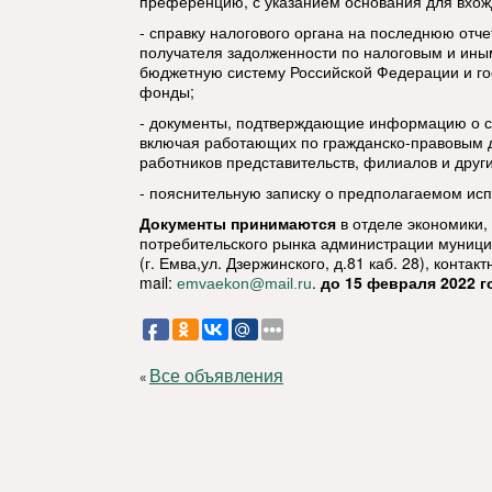
преференцию, с указанием основания для вхожде
- справку налогового органа на последнюю отче
получателя задолженности по налоговым и ины
бюджетную систему Российской Федерации и г
фонды;
- документы, подтверждающие информацию о с
включая работающих по гражданско-правовым д
работников представительств, филиалов и друг
- пояснительную записку о предполагаемом ис
Документы принимаются
в отделе экономики,
потребительского рынка администрации муници
(г. Емва,ул. Дзержинского, д.81 каб. 28), конта
mail
:
.
до 15 февраля 2022 г
emvaekon@mail.ru
Все объявления
«