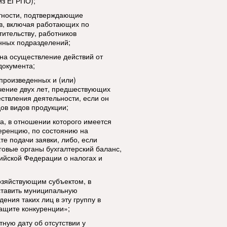
из ЕГРПО);
етности, подтверждающие
в, включая работающих по
ительству, работников
енных подразделений;
на осуществление действий от
документа;
 произведенных и (или)
чение двух лет, предшествующих
ествления деятельности, если он
дов видов продукции;
а, в отношении которого имеется
ренцию, по состоянию на
е подачи заявки, либо, если
говые органы бухгалтерский баланс,
ийской Федерации о налогах и
хозяйствующим субъектом, в
ставить муниципальную
ния таких лиц в эту группу в
защите конкуренции»;
тную дату об отсутствии у