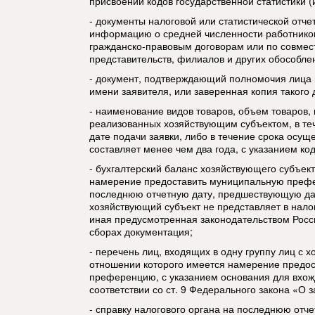
присвоении кодов государственной статистики (
- документы налоговой или статистической отч
информацию о средней численности работнико
гражданско-правовым договорам или по совмест
представительств, филиалов и других обособл
- документ, подтверждающий полномочия лица 
имени заявителя, или заверенная копия такого 
- наименование видов товаров, объем товаров,
реализованных хозяйствующим субъектом, в те
дате подачи заявки, либо в течение срока осущ
составляет менее чем два года, с указанием ко
- бухгалтерский баланс хозяйствующего субъект
намерение предоставить муниципальную префе
последнюю отчетную дату, предшествующую дат
хозяйствующий субъект не представляет в нало
иная предусмотренная законодательством Росс
сборах документация;
- перечень лиц, входящих в одну группу лиц с 
отношении которого имеется намерение предо
преференцию, с указанием основания для вхожде
соответствии со ст. 9 Федерального закона «О 
- справку налогового органа на последнюю отче