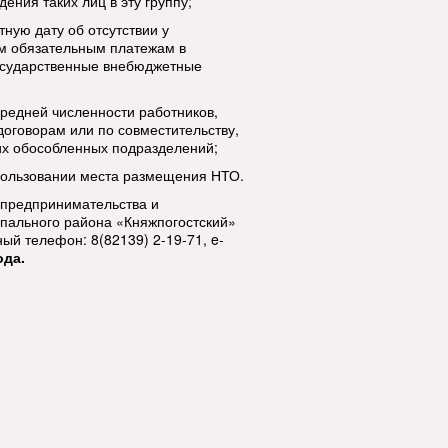
ния таких лиц в эту группу;
тную дату об отсутствии у
м обязательным платежам в
осударственные внебюджетные
редней численности работников,
оговорам или по совместительству,
их обособленных подразделений;
пользовании места размещения НТО.
 предпринимательства и
пального района «Княжпогостский»
ктный телефон: 8(82139) 2-19-71,
e
-
ода.