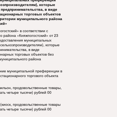
озпроизводителям), которые
 предпринимательства, в виде
тационарных торговых объектов
рритории муниципального района
кий»
гостский» в соответствии с
 района «Княжпогостский» от 23
едоставления муниципальных
сельхозпроизводителям), которые
инимательства, в виде
нарных торговых объектов без
 муниципального района
ение муниципальной преференции в
стационарного торгового объекта
авильон, продовольственные товары,
ать четыре тысячи) рублей 00
4 (киоск, продовольственные товары
ать четыре тысячи) рублей 00