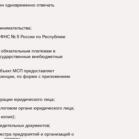
н одновременно отвечать
ринимательства;
ИФНС № 5 России по Республике
м обязательным платежам в
осударственные внебюджетные
бъект МСП предоставляет
ренции, по форме с приложением
трации юридического лица;
налоговом органе юридического лица;
 копия);
редительных документов;
еестра предприятий и организаций о