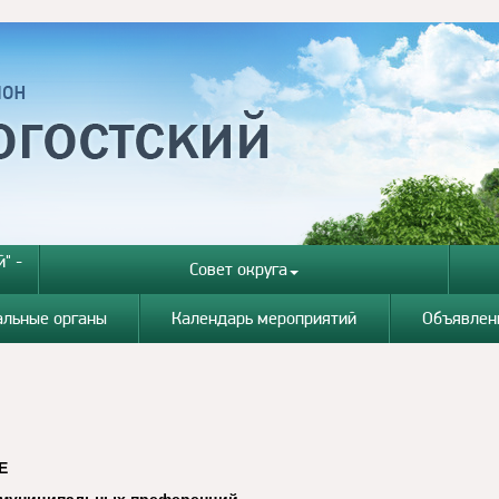
" -
Совет округа
альные органы
Календарь мероприятий
Объявлен
Е
е муниципальных преференций