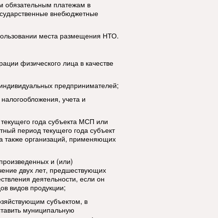
м обязательным платежам в
осударственные внебюджетные
пользовании места размещения НТО.
трации физического лица в качестве
а индивидуальных предпринимателей;
 налогообложения, учета и
 текущего года субъекта МСП или
тный период текущего года субъект
а также организаций, применяющих
 произведенных и (или)
чение двух лет, предшествующих
ествления деятельности, если он
дов видов продукции;
хозяйствующим субъектом, в
ставить муниципальную