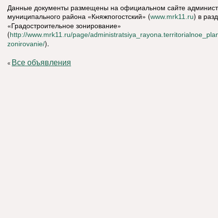
Данные документы размещены на официальном сайте админис
муниципального района «Княжпогостский» (
) в раз
www.mrk11.ru
«Градостроительное зонирование»
(
http://www.mrk11.ru/page/administratsiya_rayona.territorialnoe_pla
).
zonirovanie/
Все объявления
«