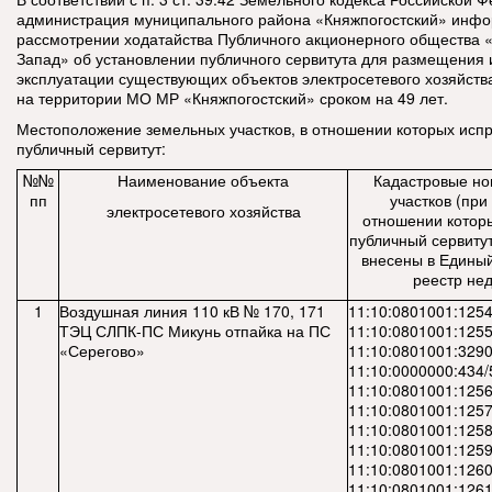
администрация муниципального района «Княжпогостский» инфо
рассмотрении ходатайства Публичного акционерного общества 
Запад» об установлении публичного сервитута для размещения 
эксплуатации существующих объектов электросетевого хозяйств
на территории МО МР «Княжпогостский» сроком на 49 лет.
Местоположение земельных участков, в отношении которых исп
публичный сервитут:
№№
Наименование объекта
Кадастровые но
пп
участков (при 
электросетевого хозяйства
отношении котор
публичный сервитут
внесены в Единый
реестр не
1
Воздушная линия 110 кВ № 170, 171
11:10:0801001:1254
ТЭЦ СЛПК-ПС Микунь отпайка на ПС
11:10:0801001:1255
«Серегово»
11:10:0801001:3290
11:10:0000000:434/
11:10:0801001:1256
11:10:0801001:1257
11:10:0801001:1258
11:10:0801001:1259
11:10:0801001:1260
11:10:0801001:1261