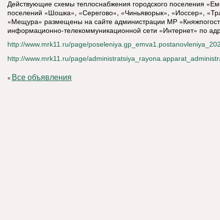
Действующие схемы теплоснабжения городского поселения «Емв
поселений «Шошка», «Серегово», «Чиньяворык», «Иоссер», «Тра
«Мещура» размещены на сайте администрации МР «Княжпогост
информационно-телекоммуникационной сети «Интернет» по адр
http://www.mrk11.ru/page/poseleniya.gp_emva1.postanovleniya_20
http://www.mrk11.ru/page/administratsiya_rayona.apparat_adminis
Все объявления
«