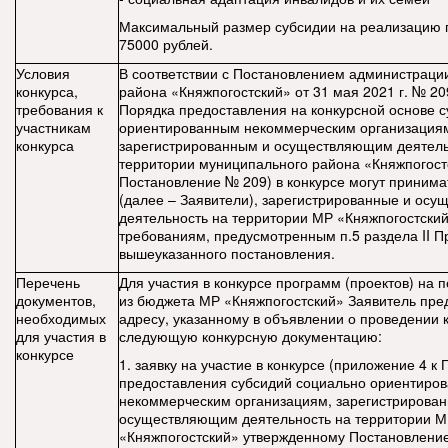
Максимальный размер субсидии на реализацию п
75000 рублей.
Условия
В соответствии с Постановлением администраци
конкурса,
района «Княжпогостский» от 31 мая 2021 г. № 2
требования к
Порядка предоставления на конкурсной основе 
участникам
ориентированным некоммерческим организация
конкурса
зарегистрированным и осуществляющим деятель
территории муниципального района «Княжпогост
Постановление № 209) в конкурсе могут приним
(далее – Заявители), зарегистрированные и ос
деятельность на территории МР «Княжпогостски
требованиям, предусмотренным п.5 раздела II 
вышеуказанного постановления.
Перечень
Для участия в конкурсе программ (проектов) на 
документов,
из бюджета МР «Княжпогостский» Заявитель пре
необходимых
адресу, указанному в объявлении о проведении к
для участия в
следующую конкурсную документацию:
конкурсе
1. заявку на участие в конкурсе (приложение 4 к
предоставления субсидий социально ориентиро
некоммерческим организациям, зарегистрирова
осуществляющим деятельность на территории 
«Княжпогостский» утвержденному Постановлени