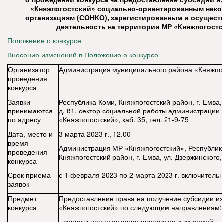
«Княжпогостский» социально-ориентированным нек
организациям (СОНКО), зарегистированным и осущес
деятельность на территории МР «Княжпогост
Положение о конкурсе
Внесение изменений в Положение о конкурсе
Организатор
Администрация муниципального района «Княжпо
проведения
конкурса
Заявки
Республика Коми, Княжпогостский район, г. Емва,
принимаются
д. 81, сектор социальной работы администрации
по адресу
«Княжпогостский», каб. 35, тел. 21-9-75
Дата, место и
3 марта 2023 г., 12.00
время
Администрация МР «Княжпогостский», Республик
проведения
Княжпогостский район, г. Емва, ул. Дзержинского,
конкурса
Срок приема
с 1 февраля 2023 по 2 марта 2023 г. включитель
заявок
Предмет
Предоставление права на получение субсидии и
конкурса
«Княжпогостский» по следующим направлениям:
- социальная адаптация инвалидов и их семей