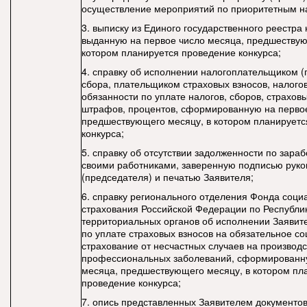
осуществление мероприятий по приоритетным н
3. выписку из Единого государственного реестра
выданную на первое число месяца, предшествую
котором планируется проведение конкурса;
4. справку об исполнении налогоплательщиком 
сбора, плательщиком страховых взносов, налого
обязанности по уплате налогов, сборов, страховы
штрафов, процентов, сформированную на первое
предшествующего месяцу, в котором планируетс
конкурса;
5. справку об отсутствии задолженности по зара
своими работниками, заверенную подписью руко
(председателя) и печатью Заявителя;
6. справку регионального отделения Фонда соци
страхования Российской Федерации по Республик
территориальных органов об исполнении Заявит
по уплате страховых взносов на обязательное с
страхование от несчастных случаев на производс
профессиональных заболеваний, сформированну
месяца, предшествующего месяцу, в котором пл
проведение конкурса;
7. опись представленных Заявителем документов