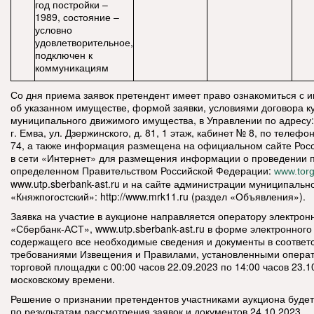
год постройки –
1989, состояние –
условно
удовлетворительное,
подключен к
коммуникациям
Со дня приема заявок претендент имеет право ознакомиться с
об указанном имуществе, формой заявки, условиями договора к
муниципального движимого имущества, в Управлении по адресу:
г. Емва, ул. Дзержинского, д. 81, 1 этаж, кабинет № 8, по телефон
74, а также информация размещена на официальном сайте Рос
в сети «Интернет» для размещения информации о проведении 
определенном Правительством Российской Федерации:
www.torg
www.utp.sberbank-ast.ru и на сайте администрации муниципальн
«Княжпогостский»: http://www.mrk11.ru (раздел «Объявления»).
Заявка на участие в аукционе направляется оператору электро
«Сбербанк-АСТ», www.utp.sberbank-ast.ru в форме электронного
содержащего все необходимые сведения и документы в соответс
требованиями Извещения и Правилами, установленными опера
торговой площадки с 00:00 часов 22.09.2023 по 14:00 часов 23.1
московскому времени.
Решение о признании претендентов участниками аукциона будет
по результатам рассмотрения заявок и документов 24.10.2023.