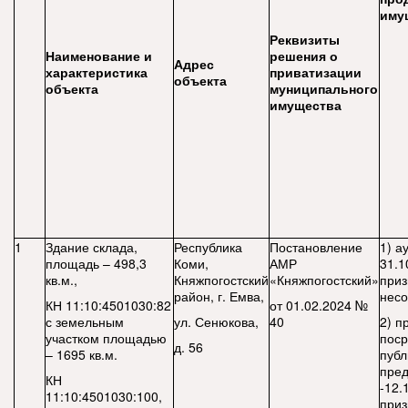
иму
Реквизиты
Наименование и
решения о
Адрес
характеристика
приватизации
объекта
объекта
муниципального
имущества
1
Здание склада,
Республика
Постановление
1) а
площадь – 498,3
Коми,
АМР
31.1
кв.м.,
Княжпогостский
«Княжпогостский»
приз
район, г. Емва,
несо
КН 11:10:4501030:82
от 01.02.2024 №
с земельным
ул. Сенюкова,
40
2) п
участком площадью
поср
д. 56
– 1695 кв.м.
публ
пре
КН
-12.
11:10:4501030:100,
приз