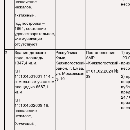
назначение –
нес
нежилое,
1-этажный,
год постройки –
1964, состояние –
удовлетворительное,
коммуникации
отсутствуют
2
Здание детского
Республика
Постановление
1) а
сада, площадь –
Коми,
АМР
-23.
1347,4 кв.м.,
Княжпогостский
«Княжпогостский»
приз
район, г. Емва,
несо
КН
от 01..02.2024 №
ул. Московская,
11:10:4501001:114 с
39
2) п
д. 10
земельным участком
поср
площадью 6687,1
публ
кв.м.
пред
24.1
КН
приз
11:10:4502009:16,
нес
назначение –
нежилое,
2-этажный,