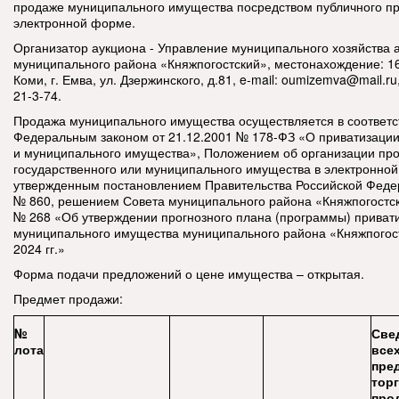
продаже муниципального имущества
посредством публичного п
электронной форме.
Организатор аукциона - Управление муниципального хозяйства
муниципального района «Княжпогостский», местонахождение: 1
Коми, г. Емва, ул. Дзержинского, д.81, e-mail:
oumizemva@mail.ru,
21-3-74.
Продажа муниципального имущества осуществляется в соответс
Федеральным законом от 21.12.2001 № 178-ФЗ «О приватизации
и муниципального имущества», Положением об организации пр
государственного или муниципального имущества в электронно
утвержденным постановлением Правительства Российской Федер
№ 860, решением Совета муниципального района «Княжпогостск
№ 268 «Об утверждении прогнозного плана (программы) приват
муниципального имущества муниципального района «Княжпогост
2024 гг.»
Форма подачи предложений о цене имущества – открытая.
Предмет продажи:
№
Све
лота
все
пре
торг
про