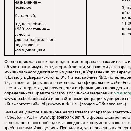
назначение –
нежилое,
3) п
объ
2-этажный,
цены
11.0
год постройки –
приз
1989, состояние –
нес
условно
удовлетворительное,
подключен к
коммуникациям
Со дня приема заявок претендент имеет право ознакомиться с
об указанном имуществе, формой заявки, условиями договора к
муниципального движимого имущества, в Управлении по адресу:
г. Емва, ул. Дзержинского, д. 81, 1 этаж, кабинет № 8, по телефон
74, а также информация размещена на официальном сайте Рос
в сети «Интернет» для размещения информации о проведении 
определенном Правительством Российской Федерации:
www.torg
www.utp.sberbank-ast.ru и на сайте администрации муниципальн
«Княжпогостский»: http://www.mrk11.ru (раздел «Объявления»).
Заявка на участие в аукционе направляется оператору электро
«Сбербанк-АСТ», www.utp.sberbank-ast.ru в форме электронного
содержащего все необходимые сведения и документы в соответс
требованиями Извещения и Правилами, установленными опера