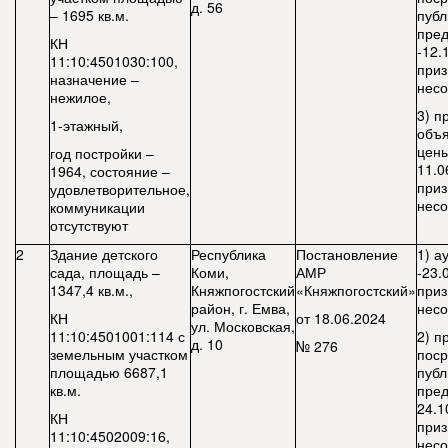
д. 56
– 1695 кв.м.
публ
пре
КН
-12.
11:10:4501030:100,
приз
назначение –
нес
нежилое,
3) п
1-этажный,
объ
цены
год постройки –
11.0
1964, состояние –
приз
удовлетворительное,
нес
коммуникации
отсутствуют
2
Здание детского
Республика
Постановление
1) а
сада, площадь –
Коми,
АМР
-23.
1347,4 кв.м.,
Княжпогостский
«Княжпогостский»
приз
район, г. Емва,
несо
КН
от 18.06.2024
ул. Московская,
11:10:4501001:114 с
2) п
д. 10
№ 276
земельным участком
поср
площадью 6687,1
публ
кв.м.
пред
24.1
КН
приз
11:10:4502009:16,
нес