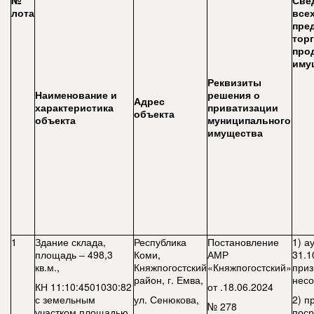
№
Све
лота
все
пре
торг
про
иму
Реквизиты
Наименование и
решения о
Адрес
характеристика
приватизации
объекта
объекта
муниципального
имущества
1
Здание склада,
Республика
Постановление
1) а
площадь – 498,3
Коми,
АМР
31.1
кв.м.,
Княжпогостский
«Княжпогостский»
приз
район, г. Емва,
несо
КН 11:10:4501030:82
от .18.06.2024
с земельным
ул. Сенюкова,
2) п
№ 278
участком площадью
поср