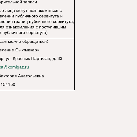
арительной записи
ые лица могут познакомиться с
влении публичного сервитута и
ения границ публичного сервитута,
ля ознакомления с поступившим
 публичного сервитута)
сам можно обращаться:
еление Сыктывкар»
р, ул. Красных Партизан, д. 33
st@komigaz.ru
Виктория Анатольевна
 7154150