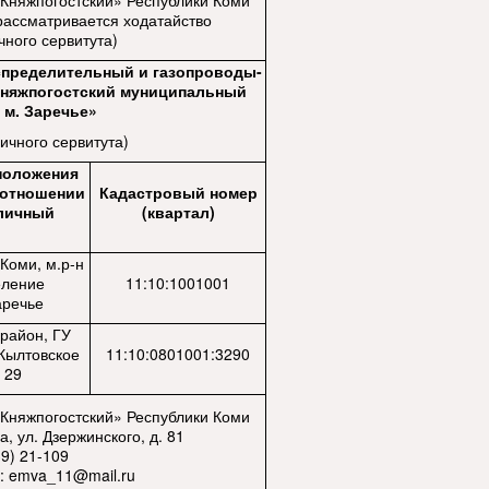
Княжпогостский» Республики Коми
рассматривается ходатайство
чного сервитута)
спределительный и газопроводы-
 Княжпогостский муниципальный
, м. Заречье»
ичного сервитута)
положения
в отношении
Кадастровый номер
бличный
(квартал)
Коми, м.р-н
еление
11:10:1001001
аречье
 район, ГУ
Кылтовское
11:10:0801001:3290
 29
Княжпогостский» Республики Коми
а, ул. Дзержинского, д. 81
9) 21-109
ы:
emva_11@mail.ru