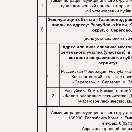
Администрация муниципального округа «
1
(уполномоченный органа, которым 
об установлении публи
Эксплуатация объекта «Газопровод ра
вводы по адресу: Республика Коми,
2
округ, с. Серёгово
(цель установления публ
Адрес или иное описание место
земельного участка (участков), 
которого испрашивается пу
сервитут
Российская Федерация, Республика 
1
Княжпогостский, сельское пос
«Серёгово», с. Серёгово, м. З
Республика Коми, Княжпогостский
2
«Железнодорожное лесничество», 
участковое лесничество, кв.
Администрация муниципального округа «
169200, Республика Коми, г. Емв
Тел/факс 8(8213
Адрес электронной почт