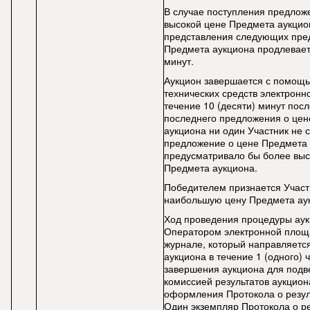
В случае поступления предлож
высокой цене Предмета аукцио
представления следующих пре
Предмета аукциона продлеваетс
минут.
Аукцион завершается с помощ
технических средств электронн
течение 10 (десяти) минут пос
последнего предложения о це
аукциона ни один Участник не 
предложение о цене Предмета 
предусматривало бы более выс
Предмета аукциона.
Победителем признается Участ
наибольшую цену Предмета ау
Ход проведения процедуры аук
Оператором электронной площ
журнале, который направляетс
аукциона в течение 1 (одного) 
завершения аукциона для подв
комиссией результатов аукцион
оформления Протокола о резул
Один экземпляр Протокола о ре