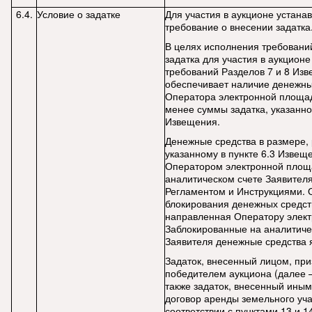
6.4.
Условие о задатке
Для участия в аукционе устана
требование о внесении задатка
В целях исполнения требовани
задатка для участия в аукционе
требований Разделов 7 и 8 Из
обеспечивает наличие денежны
Оператора электронной площад
менее суммы задатка, указанног
Извещения.
Денежные средства в размере, 
указанному в пункте 6.3 Извещ
Оператором электронной площ
аналитическом счете Заявителя
Регламентом и Инструкциями. 
блокирования денежных средств
направленная Оператору элек
Заблокированные на аналитиче
Заявителя денежные средства 
Задаток, внесенный лицом, пр
победителем аукциона (далее –
также задаток, внесенный иным
договор аренды земельного уча
соответствии с пунктами 13 и 1