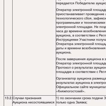
передается Победителю аукцио
Оператор электронной площад
приостанавливает проведение 
технологического сбоя, зафикс
программными и техническими
электронной площадки. Не поздн
часа до времени возобновлени
аукциона, в соответствии с Рег
Инструкциями Участники получ
Оператора электронной площад
даты и времени возобновления
аукциона.
После завершения аукциона в 
Оператор электронной площад
Протокол о результатах аукцио
площадке в соответствии с Рег
Организатор аукциона размеща
результатах аукциона в электр
Официальном сайте муниципал
«Княжпогостский».
13.2.
Случаи признания
1) по окончании срока подачи 
Аукциона несостоявшимся
только одна Заявка;