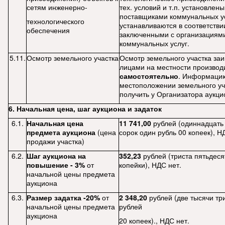
сетям инженерно-
тех. условий и т.п. установлен
поставщиками коммунальных ус
технологического
устанавливаются в соответстви
обеспечения
заключенными с организациям
коммунальных услуг.
5.11.
Осмотр земельного участка
Осмотр земельного участка за
лицами на местности производ
самостоятельно
. Информаци
местоположении земельного уч
получить у Организатора аукци
6. Начальная цена, шаг аукциона и задаток
6.1.
Начальная цена
11 741,00
рублей (одиннадцать
предмета аукциона
(цена
сорок один рубль 00 копеек), Н
продажи участка)
6.2.
Шаг аукциона на
352,23
рублей (триста пятьдеся
повышение - 3%
от
копейки), НДС нет.
начальной цены предмета
аукциона
6.3.
Размер задатка -20%
от
2 348,20
рублей (две тысячи тр
начальной цены предмета
рублей
аукциона
20 копеек)., НДС нет.