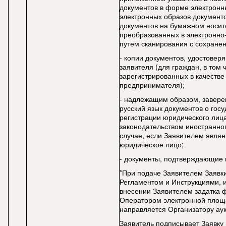
документов в форме электронн
электронных образов документо
документов на бумажном носит
преобразованных в электронн
путем сканирования с сохранен
- копии документов, удостовер
заявителя (для граждан, в том 
зарегистрированных в качестве
предпринимателя);
- надлежащим образом, завере
русский язык документов о гос
регистрации юридического лица
законодательством иностранног
случае, если Заявителем являе
юридическое лицо;
- документы, подтверждающие в
*При подаче Заявителем Заявки
Регламентом и Инструкциями,
внесении Заявителем задатка 
Оператором электронной площ
направляется Организатору ау
Заявитель подписывает Заявку 