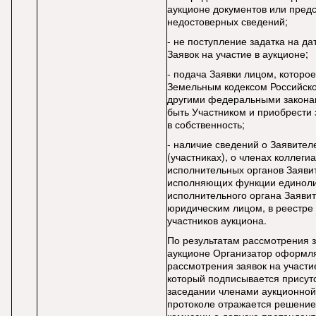
аукционе документов или пред
недостоверных сведений;
- не поступление задатка на д
Заявок на участие в аукционе;
- подача Заявки лицом, которое
Земельным кодексом Российск
другими федеральными закона
быть Участником и приобрести
в собственность;
- наличие сведений о Заявител
(участниках), о членах коллеги
исполнительных органов Заявит
исполняющих функции единоли
исполнительного органа Заяви
юридическим лицом, в реестре
участников аукциона.
По результатам рассмотрения з
аукционе Организатор оформля
рассмотрения заявок на участи
который подписывается прису
заседании членами аукционной
протоколе отражается решение