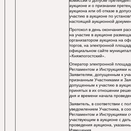
комиссии о допуске претендент
аукционе и о признании претен
аукциона или об отказе в допус
участию в аукционе по установ
настоящей аукционной докумен
Протокол в день окончания рас
на участие в аукционе размеща
организатором аукциона на оф
торгов, на электронной площадк
официальном сайте муниципаль
«Княжпогостский».
Оператор электронной площадки
Регламентом и Инструкциями н
Заявителям, допущенным к уча
признанным Участниками и Зая
допущенным к участию в аукци
принятых в их отношении реше
дня и времени начала проведе
Заявитель, в соответствии с п
уведомлением Участника, в соо
Регламентом и Инструкциями с
участвующим в аукционе с дат
проведения аукциона, указанны
Извещения