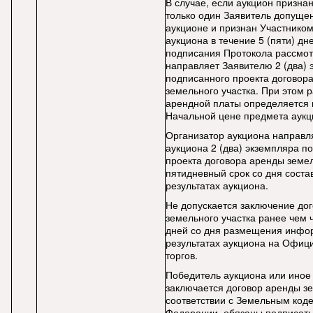
В случае, если аукцион призна
только один Заявитель допущен
аукционе и признан Участником
аукциона в течение 5 (пяти) дн
подписания Протокола рассмот
направляет Заявителю 2 (два) 
подписанного проекта договор
земельного участка. При этом 
арендной платы определяется 
Начальной цене предмета аукц
Организатор аукциона направ
аукциона 2 (два) экземпляра п
проекта договора аренды земел
пятидневный срок со дня соста
результатах аукциона.
Не допускается заключение до
земельного участка ранее чем ч
дней со дня размещения инфо
результатах аукциона на Офиц
торгов.
Победитель аукциона или иное 
заключается договор аренды зе
соответствии с Земельным код
Федерации, обязаны подписать