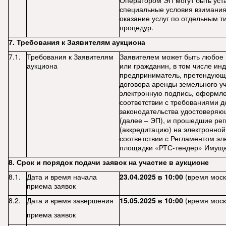
Оператором ЭП могут быть уст
специальные условия взимания
оказание услуг по отдельным т
процедур.
7. Требования к Заявителям аукциона
7.1.
Требования к Заявителям
Заявителем может быть любое
аукциона
или гражданин, в том числе ин
предприниматель, претендующ
договора аренды земельного у
электронную подпись, оформл
соответствии с требованиями 
законодательства удостоверя
(далее – ЭП), и прошедшие ре
(аккредитацию) на электронной
соответствии с Регламентом эл
площадки «РТС-тендер» Имуще
8. Срок и порядок подачи заявок на участие в аукционе
8.1.
Дата и время начала
23.04.2025 в 10:00
(время моск
приема заявок
8.2.
Дата и время завершения
15.05.2025 в 10:00
(время моск
приема заявок