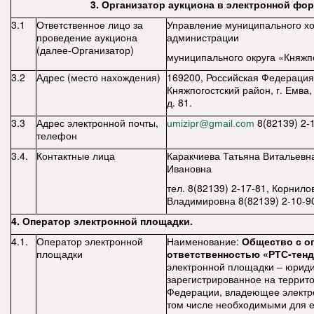
3. Организатор аукциона в электронной фо
3.1
Ответственное лицо за
Управление муниципального хо
проведение аукциона
администрации
(далее-Организатор)
муниципального округа «Княжп
3.2
Адрес (место нахождения)
169200, Российская Федерация
Княжпогостский район, г. Емва,
д. 81.
3.3
Адрес электронной почты,
8(82139) 2-1
umizipr@gmail.com
телефон
3.4.
Контактные лица
Каракчиева Татьяна Витальевн
Ивановна
тел. 8(82139) 2-17-81, Корнил
Владимировна 8(82139) 2-10-9
4. Оператор электронной площадки.
4.1.
Оператор электронной
Наименование:
Общество с о
площадки
ответственностью «РТС-тен
электронной площадки – юриди
зарегистрированное на террит
Федерации, владеющее электр
том числе необходимыми для 