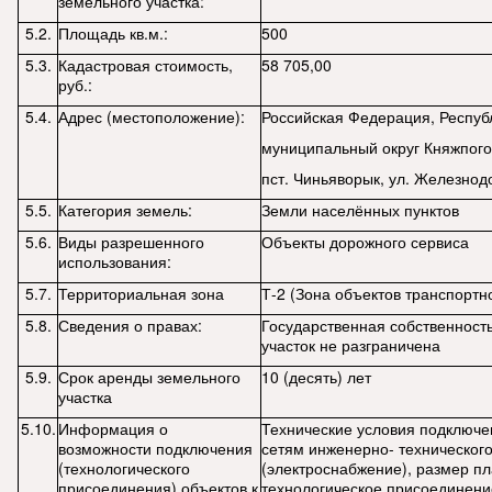
земельного участка:
5.2.
Площадь кв.м.:
500
5.3.
Кадастровая стоимость,
58 705,00
руб.:
5.4.
Адрес (местоположение):
Российская Федерация, Респуб
муниципальный округ Княжпого
пст. Чиньяворык, ул. Железно
5.5.
Категория земель:
Земли населённых пунктов
5.6.
Виды разрешенного
Объекты дорожного сервиса
использования:
5.7.
Территориальная зона
Т-2 (Зона объектов транспортн
5.8.
Сведения о правах:
Государственная собственност
участок не разграничена
5.9.
Срок аренды земельного
10 (десять) лет
участка
5.10.
Информация о
Технические условия подключе
возможности подключения
сетям инженерно- техническог
(технологического
(электроснабжение), размер пл
присоединения) объектов к
технологическое присоединение