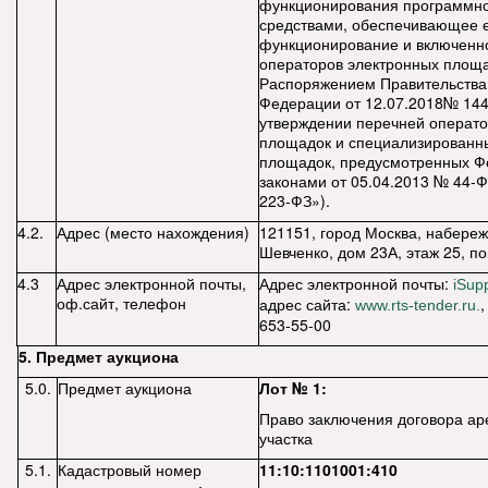
функционирования программн
средствами, обеспечивающее 
функционирование и включенно
операторов электронных площ
Распоряжением Правительства
Федерации от 12.07.2018№ 14
утверждении перечней операто
площадок и специализированн
площадок, предусмотренных 
законами от 05.04.2013 № 44-Ф
223-ФЗ»).
4.2.
Адрес (место нахождения)
121151, город Москва, набере
Шевченко, дом 23А, этаж 25, 
4.3
Адрес электронной почты,
Адрес электронной почты:
iSup
оф.сайт, телефон
адрес сайта:
,
www.rts-tender.ru.
653-55-00
5. Предмет аукциона
5.0.
Предмет аукциона
Лот № 1:
Право заключения договора ар
участка
5.1.
Кадастровый номер
11:10:1101001:410