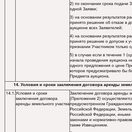
2) по окончании срока подачи 
одной Заявки;
3) на основании результатов р
принято решение об отказе в до
аукционе всех Заявителей;
4) на основании результатов р
принято решение о допуске к у
признании Участником только о
5) в случае если в течение 1 (о
начала проведения аукциона н
одного предложения о цене Пр
которое предусматривало бы б
Предмета аукциона.
14. Условия и сроки заключения договора аренды земе
14.1.
Условия и сроки
Заключение договора аренды з
заключения договора
(Приложение 2) осуществляется
аренды земельного участка
предусмотренном Гражданским
Российской Федерации, Земел
Российской Федерации, иным
законами и нормативно-правов
также Извещением.