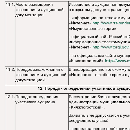
11.1.
Место размещения
Извещение и аукционная докум
извещения и аукционной
в открытом доступе и размещен
доку ментации
- информационно-телекоммуни
«Интернет»
http
://
www
.
rts
-
tende
«Имущественные торги»;
- официальный сайт Российско
информационно-телекоммуник
«Интернет»
http
://
www
.
torgi
.
gov
.
- на официальном сайте муниц
«Княжпогостский»
http://www.m
11.2.
Порядок ознакомления с
В информационно-телекоммуни
извещением и аукционной
«Интернет» - в любое время с
документацией
12.
Порядок определения участников аукци
12.1.
Порядок определения
Рассмотрение Заявок осуществ
участников аукциона
администрации муниципального
«Княжпогостский».
Заявитель не допускается к уча
следующих случаях:
- непредставление необходимы