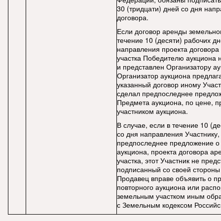
30 (тридцати) дней со дня нап
договора.
Если договор аренды земельног
течение 10 (десяти) рабочих дн
направления проекта договора
участка Победителю аукциона 
и представлен Организатору а
Организатор аукциона предлаг
указанный договор иному Участ
сделал предпоследнее предло
Предмета аукциона, по цене, 
участником аукциона.
В случае, если в течение 10 (д
со дня направления Участнику,
предпоследнее предложение о
аукциона, проекта договора ар
участка, этот Участник не пред
подписанный со своей стороны
Продавец вправе объявить о п
повторного аукциона или расп
земельным участком иным обра
с Земельным кодексом Российс