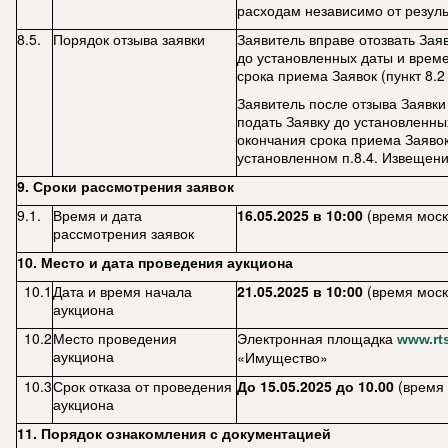
расходам независимо от резуль
8.5.
Порядок отзыва заявки
Заявитель вправе отозвать Зая
до установленных даты и врем
срока приема Заявок (пункт 8.
Заявитель после отзыва Заявки
подать Заявку до установленны
окончания срока приема Заявок
установленном п.8.4. Извещени
9. Сроки рассмотрения заявок
9.1.
Время и дата
16.05.2025 в 10:00
(время моск
рассмотрения заявок
10. Место и дата проведения аукциона
10.1
Дата и время начала
21.05.2025 в 10:00
(время моск
аукциона
10.2
Место проведения
Электронная площадка
www
.
rt
аукциона
«Имущество»
10.3
Срок отказа от проведения
До
15
.
05
.202
5 до 10.00
(время
аукциона
11. Порядок ознакомления с документацией