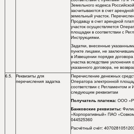
Земельного кодекса Российско
засчитываются в счет арендной
земельный участок. Перечисле
Продавцу в счет арендной пла
участок осуществляется Опера
площадки в соответствии с Рег
Инструкциями.
Задатки, внесенные указанным
пункте лицами, не заключивши
в Извещении порядке договора
участка вследствие уклонения 
указанного договора, не возвр
6.5.
Реквизиты для
Перечисление денежных средст
перечисления задатка
Оператора электронной площад
соответствии с Регламентом и 
следующим реквизитам
Получатель платежа:
ООО «Р
Банковские реквизиты:
Фили
«Корпоративный» ПАО «Совко
044525360
Расчётный счёт: 407028105120