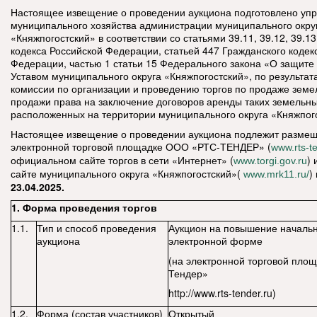
Настоящее извещение о проведении аукциона подготовлено уп
муниципального хозяйства администрации муниципального окру
«Княжпогостский» в соответствии со статьями 39.11, 39.12, 39.1
кодекса Российской Федерации, статьей 447 Гражданского кодек
Федерации, частью 1 статьи 15 Федерального закона «О защите
Уставом муниципального округа «Княжпогостский», по результат
комиссии по организации и проведению торгов по продаже земе
продажи права на заключение договоров аренды таких земельны
расположенных на территории муниципального округа «Княжпог
Настоящее извещение о проведении аукциона подлежит разме
электронной торговой площадке ООО «РТС-ТЕНДЕР» (
www.rts-t
официальном сайте торгов в сети «Интернет» (
)
www.torgi.gov.ru
сайте муниципального округа «Княжпогостский»(
)
www.mrk11.ru/
23.04.2025.
1. Форма проведения торгов
1.1.
Тип и способ проведения
Аукцион на повышение начальн
аукциона
электронной форме
(на электронной торговой пло
Тендер»
http://www.rts-tender.ru)
1.2.
Форма (состав участников)
Открытый