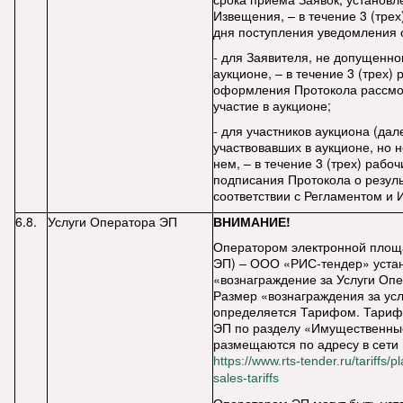
Извещения, – в течение 3 (трех
дня поступления уведомления о
- для Заявителя, не допущенног
аукционе, – в течение 3 (трех)
оформления Протокола рассмо
участие в аукционе;
- для участников аукциона (дале
участвовавших в аукционе, но 
нем, – в течение 3 (трех) рабоч
подписания Протокола о резуль
соответствии с Регламентом и 
6.8.
Услуги Оператора ЭП
ВНИМАНИЕ!
Оператором электронной площ
ЭП) – ООО «РИС-тендер» уста
«вознаграждение за Услуги Оп
Размер «вознаграждения за ус
определяется Тарифом. Тариф
ЭП по разделу «Имущественны
размещаются по адресу в сети
https://www.rts-tender.ru/tariffs/p
sales-tariffs