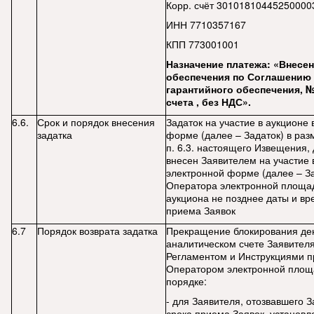
Корр. счёт 30101810445250000
ИНН 7710357167
КПП 773001001
Назначение платежа: «Внесен
обеспечения по Соглашению 
гарантийного обеспечения, 
счета
, без НДС».
6.6.
Срок и порядок внесения
Задаток на участие в аукционе 
задатка
форме (далее – Задаток) в раз
п. 6.3. настоящего Извещения,
внесен Заявителем на участие 
электронной форме (далее – За
Оператора электронной площа
аукциона не позднее даты и в
приема Заявок
6.7
Порядок возврата задатка
Прекращение блокирования де
аналитическом счете Заявителя
Регламентом и Инструкциями п
Оператором электронной площ
порядке:
- для Заявителя, отозвавшего З
срока приема Заявок, установле