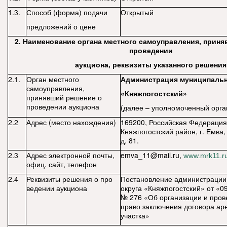
1.3.
Способ (форма) подачи
Открытый
предложений о цене
2. Наименование органа местного самоуправления, приня
проведении
аукциона, реквизиты указанного решения
2.1.
Орган местного
Администрация муниципальн
самоуправления,
«Княжпогостский»
принявший решение о
проведении аукциона
(далее – уполномоченный орга
2.2
Адрес (место нахождения)
169200, Российская Федерация
Княжпогостский район, г. Емва,
д. 81.
2.3
Адрес электронной почты,
emva
_11@
mail
.
ru
,
www.mrk11.r
офиц. сайт, телефон
2.4
Реквизиты решения о про
Постановление администрации
ведении аукциона
округа «Княжпогостский» от «0
№ 276
«Об организации и пров
право заключения договора ар
участка»