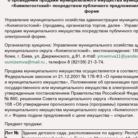
«Княжпогостский» посредством публичного предложения
форме
Управление муниципального хозяйства администрации муниципа
«Княжпогостский» (продавец, организатор торгов, далее - Управ
продаже муниципального имущества
посредством публичного п
электронной форме.
Организатор аукциона: Управление муниципального хозяйства 
муниципального округа «Княжпогостский», местонахождение: 16
Коми, г. Емва, ул. Дзержинского, д.81, e-mail:
ymxemva11@yandex
, телефон 8 (82139) 21-3-74.
oumizemva@mail.ru
Продажа муниципального имущества осуществляется в соответс
Федеральным законом от 21.12.2001 № 178-ФЗ «О приватизации
и муниципального имущества», Положением об организации пр
государственного или муниципального имущества в электронно
утвержденным постановлением Правительства Российской Федер
№ 860, решением Совета муниципального округа «Княжпогостски
108 «Об утверждении прогнозного плана (программы) приватиз
муниципального имущества муниципального округа «Княжпогост
гг.» Форма подачи предложений о цене имущества – открытая.
Предмет продажи:
Лот №
Здание детского сада, расположенное по адресу: Респу