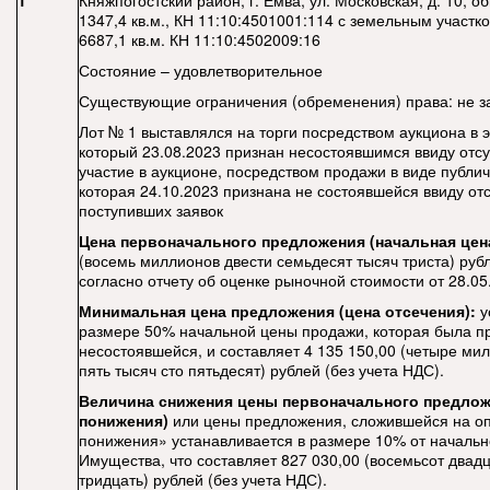
1
Княжпогостский район, г. Емва, ул. Московская, д. 10,
1347,4 кв.м., КН 11:10:4501001:114 с земельным участ
6687,1 кв.м. КН 11:10:4502009:16
Состояние – удовлетворительное
Существующие ограничения (обременения) права: не з
Лот № 1 выставлялся на торги посредством аукциона в 
который 23.08.2023 признан несостоявшимся ввиду отсу
участие в аукционе, посредством продажи в виде публи
которая 24.10.2023 признана не состоявшейся ввиду от
поступивших заявок
Цена первоначального предложения (начальная цен
(восемь миллионов двести семьдесят тысяч триста) рубл
согласно отчету об оценке рыночной стоимости от 28.05
Минимальная цена предложения (цена отсечения):
у
размере 50% начальной цены продажи, которая была п
несостоявшейся, и составляет 4 135 150,00 (четыре ми
пять тысяч сто пятьдесят) рублей (без учета НДС).
Величина снижения цены первоначального предлож
понижения)
или цены предложения, сложившейся на о
понижения» устанавливается в размере 10% от началь
Имущества, что составляет 827 030,00
(восемьсот двадц
тридцать) рублей (без учета НДС).