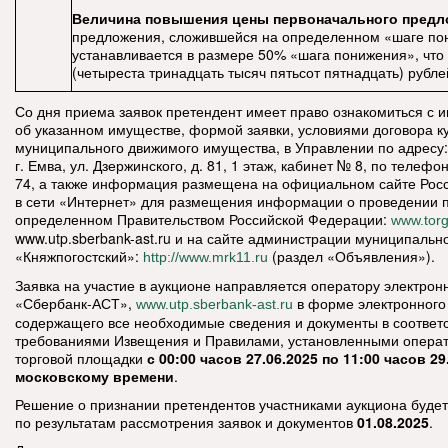
Величина повышения цены первоначального пред
предложения, сложившейся на определенном «шаге по
устанавливается в размере 50% «шага понижения», что 
(четыреста тринадцать тысяч пятьсот пятнадцать) рубле
Со дня приема заявок претендент имеет право ознакомиться с
об указанном имуществе, формой заявки, условиями договора к
муниципального движимого имущества, в Управлении по адресу:
г. Емва, ул. Дзержинского, д. 81, 1 этаж, кабинет № 8, по телефон
74, а также информация размещена на официальном сайте Рос
в сети «Интернет» для размещения информации о проведении 
определенном Правительством Российской Федерации:
www.torg
www.utp.sberbank-ast.ru и на сайте администрации муниципально
«Княжпогостский»:
(раздел «Объявления»).
http://www.mrk11.ru
Заявка на участие в аукционе направляется оператору электро
«Сбербанк-АСТ»,
в форме электронного
www.utp.sberbank-ast.ru
содержащего все необходимые сведения и документы в соответс
требованиями Извещения и Правилами, установленными опера
торговой площадки
с 00:00 часов 27.06.2025 по 11:00 часов 29
московскому времени
.
Решение о признании претендентов участниками аукциона будет
по результатам рассмотрения заявок и документов
01.08.2025
.