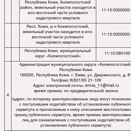
Республика Коми, Княжпогостский
район, земельный участок находится в
11:10:0000000:
юго-восточной части условного
кадастрового квартала
Респ. Коми, р-н Княжпогостский,
земельный участок находится в юго-
11:10:0000000:
восточной части условного
кадастрового квартала
Республика Коми, муниципальный
11:10:080100
округ «Княжпогостский»
Администрация муниципального округа «Княжпогостский
Республики Коми
169200, Республика Коми, г. Емва, ул. Дзержинского, д. 8
Тел/факс 8(82139) 21-109
Адрес электронной почты:
emva_11@mail.ru
время приема: по предварительной записи
4
(адрес, по которому заинтересованные лица могут познаком
с поступившим ходатайством об установлении публичног
сервитута и прилагаемым к нему описанием местоположе
границ публичного сервитута, время приема заинтересова
лиц для ознакомления с поступившим ходатайством об
установлении публичного сервитута)