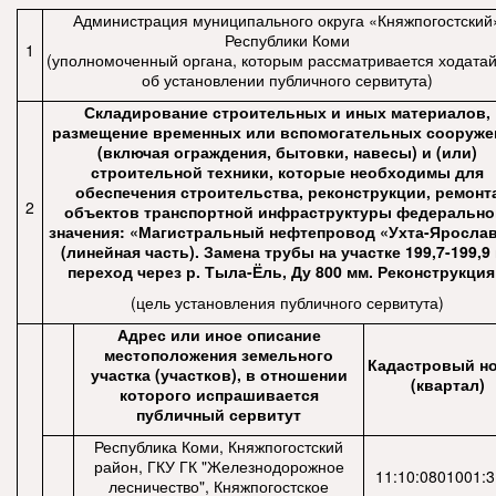
Администрация муниципального округа «Княжпогостский
Республики Коми
1
(уполномоченный органа, которым рассматривается ходатай
об установлении публичного сервитута)
Складирование строительных и иных материалов,
размещение временных или вспомогательных сооруже
(включая ограждения, бытовки, навесы) и (или)
строительной техники, которые необходимы для
обеспечения строительства, реконструкции, ремонт
2
объектов транспортной инфраструктуры федерально
значения: «Магистральный нефтепровод «Ухта-Яросла
(линейная часть). Замена трубы на участке 199,7-199,9
переход через р. Тыла-Ёль, Ду 800 мм. Реконструкция
(цель установления публичного сервитута)
Адрес или иное описание
местоположения земельного
Кадастровый н
участка (участков), в отношении
(квартал)
которого испрашивается
публичный сервитут
Республика Коми, Княжпогостский
район, ГКУ ГК "Железнодорожное
11:10:0801001:
лесничество", Княжпогостское