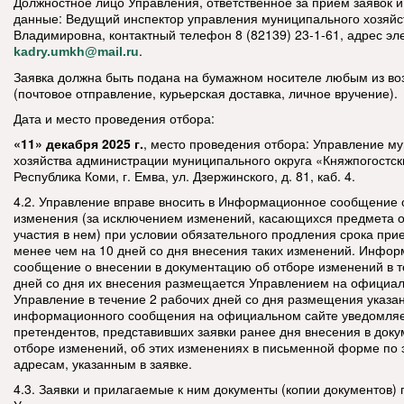
Должностное лицо Управления, ответственное за прием заявок и
данные: Ведущий инспектор управления муниципального хозяй
Владимировна, контактный телефон 8 (82139) 23-1-61, адрес эл
.
kadry.umkh@mail.ru
Заявка должна быть подана на бумажном носителе любым из в
(почтовое отправление, курьерская доставка, личное вручение).
Дата и место проведения отбора:
«11» декабря 2025 г.
,
место проведения отбора: Управление м
хозяйства администрации муниципального округа «Княжпогостск
Республика Коми, г. Емва, ул. Дзержинского, д. 81, каб. 4.
4.2. Управление вправе вносить в Информационное сообщение 
изменения (за исключением изменений, касающихся предмета о
участия в нем) при условии обязательного продления срока при
менее чем на 10 дней со дня внесения таких изменений. Инфо
сообщение о внесении в документацию об отборе изменений в т
дней со дня их внесения размещается Управлением на официал
Управление в течение 2 рабочих дней со дня размещения указа
информационного сообщения на официальном сайте уведомляе
претендентов, представивших заявки ранее дня внесения в док
отборе изменений, об этих изменениях в письменной форме по
адресам, указанным в заявке.
4.3. Заявки и прилагаемые к ним документы (копии документов)