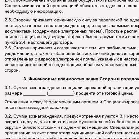
Специализированной организацией обязательств, для чего впра
необходимую информацию.
2.5. Стороны признают юридическую силу за перепиской по адр
почты, указанным в настоящем договоре, и пересылаемыми пос
документами (содержимое электронных писем). Простые распеча
почтовых ящиков подтверждают факт обмена документами в ра
пункта 2.4. настоящего договора.
2.6. Стороны признают и соглашаются с тем, что любые письма, 
уведомления, а также любая иная без исключения деловая корр
отправленная с адресов электронной почты, указанных в настоя
является исходящей от надлежащим образом уполномоченных 
сторон.
3. Финансовые взаимоотношения Сторон и порядок
3.1. Сумма вознаграждения специализированной организации ус
размере _________ (__________) процента от итоговой цены.
Отношения между Уполномоченным органом и Специализирован
носят безвозмездный характер.
3.2. Сумма вознаграждения, предусмотренная пунктом 3.1 наст
входит в цену сделки приватизации муниципальной собственнос
округа «Княжпогостский» и подлежит возмещению Специализир
организации за счет покупателя муниципальной собственности 
округа «Княжпогостский», определенного по результатам аукцион