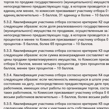
торгов по продаже государственного (муниципального) имущества
непосредственно предшествующих году, в котором проводится о
единиц или менее, то комиссия присваивает участнику отбора 0 
единиц включительно – 5 баллов, 31 единицу и более – 10 балло
5.3.2. Квалификация участника отбора согласно критерию К2 оц
следующим образом: если доля реализованного государственно
(муниципального) имущества по продажам, осуществленным за 3
непосредственно предшествующих году, в котором проводится о
процентов и менее то Комиссия присваивает участнику отбора 0 
процентов– 5 баллов, более 65 процентов – 10 баллов.
5.3.3. Квалификация участника отбора согласно критерию К3 оц
следующим образом: если сумма вознаграждения составляет че
цены продажи приватизируемого имущества, то Комиссия присва
отбора 0 баллов, менее четырех процентов до трех процентов в
баллов, менее трех процентов – 10 баллов.
5.3.4. Квалификация участника отбора согласно критерию К4 оц
следующим образом: если численность имеющихся в штате учас
состоянию на дату, непосредственно предшествующую дате пре
работников, имеющих опыт работы по организации торгов, сост
таких работников, то Комиссия присваивает участнику отбора 0 б
восьми работников включительно – 5 баллов, более восьми рабо
5.3.5. Квалификация участника отбора согласно критерию К5 оц
следующим образом: если у участника есть собственная электр