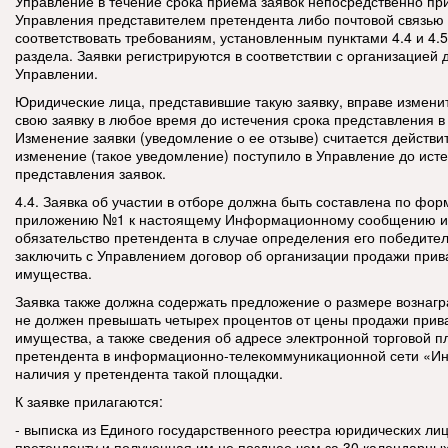
Управление в течение срока приема заявок непосредственно п
Управления представителем претендента либо почтовой связью
соответствовать требованиям, установленным пунктами 4.4 и 4.
раздела. Заявки регистрируются в соответствии с организацией 
Управлении.
Юридические лица, представившие такую заявку, вправе изменит
свою заявку в любое время до истечения срока представления в
Изменение заявки (уведомление о ее отзыве) считается действи
изменение (такое уведомление) поступило в Управление до ист
представления заявок.
4.4. Заявка об участии в отборе должна быть составлена по фор
приложению №1 к настоящему Информационному сообщению и
обязательство претендента в случае определения его победите
заключить с Управлением договор об организации продажи прив
имущества.
Заявка также должна содержать предложение о размере вознагр
не должен превышать
четырех процентов
от цены продажи прив
имущества, а также сведения об адресе электронной торговой 
претендента в информационно-телекоммуникационной сети «Ин
наличия у претендента такой площадки.
К заявке прилагаются:
- выписка из Единого государственного реестра юридических ли
претенденту и полученная им не позднее чем за 30 календарных