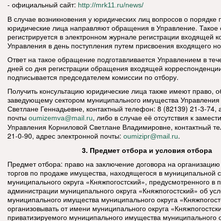
- официальный сайт:
http://mrk11.ru/news/
В случае возникновения у юридических лиц вопросов о порядке
юридические лица направляют обращения в Управление. Такое
регистрируется в электронном журнале регистрации входящей 
Управления в день поступления путем присвоения входящего н
Ответ на такое обращение подготавливается Управлением в теч
дней со дня регистрации обращения входящей корреспонденци
подписывается председателем комиссии по отбору.
Получить консультацию юридические лица также имеют право, о
заведующему сектором муниципального имущества Управления
Светлане Геннадьевне, контактный телефон: 8 (82139) 21-3-74,
почты
, либо в случае её отсутствия к замес
oumizemva@mail.ru
Управления Корниловой Светлане Владимировне, контактный те
21-0-90, адрес электронной почты:
.
oumizipr@mail.ru
3. Предмет отбора и условия отбора
Предмет отбора: право на заключение договора на организацию
торгов по продаже имущества, находящегося в муниципальной 
муниципального округа «Княжпогостский», предусмотренного в 
администрации муниципального округа «Княжпогостский» об усл
муниципального имущества муниципального округа «Княжпогост
организовывать от имени муниципального округа «Княжпогостск
приватизируемого муниципального имущества муниципального о