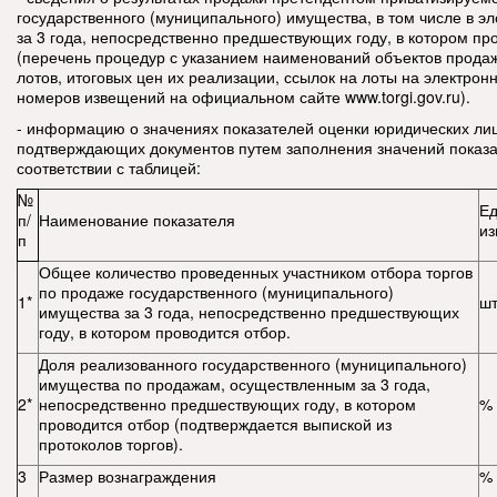
государственного (муниципального) имущества, в том числе в э
за 3 года, непосредственно предшествующих году, в котором пр
(перечень процедур с указанием наименований объектов прода
лотов, итоговых цен их реализации, ссылок на лоты на электрон
номеров извещений на официальном сайте www.torgi.gov.ru).
- информацию о значениях показателей оценки юридических ли
подтверждающих документов путем заполнения значений показа
соответствии с таблицей:
№
Е
п/
Наименование показателя
из
п
Общее количество проведенных участником отбора торгов
по продаже государственного (муниципального)
1*
шт
имущества за 3 года, непосредственно предшествующих
году, в котором проводится отбор.
Доля реализованного государственного (муниципального)
имущества по продажам, осуществленным за 3 года,
2*
непосредственно предшествующих году, в котором
%
проводится отбор (подтверждается выпиской из
протоколов торгов).
3
Размер вознаграждения
%