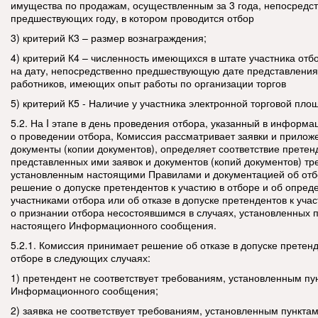
имущества по продажам, осуществленным за 3 года, непосредс
предшествующих году, в котором проводится отбор
3) критерий К3 – размер вознаграждения;
4) критерий К4 – численность имеющихся в штате участника отб
на дату, непосредственно предшествующую дате представления 
работников, имеющих опыт работы по организации торгов
5) критерий К5 - Наличие у участника электронной торговой пло
5.2. На I этапе в день проведения отбора, указанный в инфор
о проведении отбора, Комиссия рассматривает заявки и прилож
документы (копии документов), определяет соответствие претен
представленных ими заявок и документов (копий документов) тр
установленным настоящими Правилами и документацией об отб
решение о допуске претендентов к участию в отборе и об опред
участниками отбора или об отказе в допуске претендентов к уча
о признании отбора несостоявшимся в случаях, установленных пу
настоящего Информационного сообщения.
5.2.1. Комиссия принимает решение об отказе в допуске претенд
отборе в следующих случаях:
1) претендент не соответствует требованиям, установленным пу
Информационного сообщения;
2) заявка не соответствует требованиям, установленным пунктами